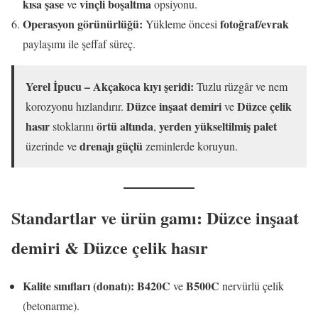
kısa şase
vinçli boşaltma
ve
opsiyonu.
Operasyon görünürlüğü:
fotoğraf/evrak
Yükleme öncesi
paylaşımı ile şeffaf süreç.
Yerel İpucu – Akçakoca kıyı şeridi:
Tuzlu rüzgâr ve nem
Düzce inşaat demiri
Düzce çelik
korozyonu hızlandırır.
ve
hasır
örtü altında
yerden yükseltilmiş palet
stoklarını
,
drenajı güçlü
üzerinde ve
zeminlerde koruyun.
Standartlar ve ürün gamı: Düzce inşaat
demiri & Düzce çelik hasır
Kalite sınıfları (donatı):
B420C
B500C
ve
nervürlü çelik
(betonarme).