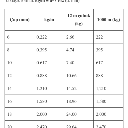
kg/m = d² / 162
Yaklaşık formül:
(d: mm)
12 m çubuk
Çap (mm)
kg/m
1000 m (kg)
(kg)
6
0.222
2.66
222
8
0.395
4.74
395
10
0.617
7.40
617
12
0.888
10.66
888
14
1.210
14.52
1,210
16
1.580
18.96
1,580
18
2.000
24.00
2,000
20
2.470
29.64
2,470