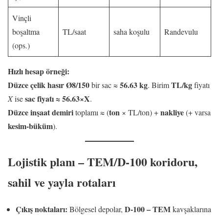
Vinçli
boşaltma
TL/saat
saha koşulu
Randevulu
(ops.)
Hızlı hesap örneği:
Düzce çelik hasır Ø8/150
56.63 kg
TL/kg
bir sac ≈
. Birim
fiyatı
sac fiyatı ≈ 56.63×X
X
ise
.
Düzce inşaat demiri
ton
nakliye
toplamı ≈ (
× TL/ton) +
(+ varsa
kesim-büküm
).
Lojistik planı – TEM/D-100 koridoru,
sahil ve yayla rotaları
Çıkış noktaları:
D-100 – TEM
Bölgesel depolar,
kavşaklarına