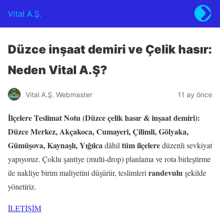
Vital A.Ş.
Düzce inşaat demiri ve Çelik hasır:
Neden Vital A.Ş?
Vital A.Ş. Webmaster
11 ay önce
İlçelere Teslimat Notu (Düzce çelik hasır & inşaat demiri):
Düzce Merkez, Akçakoca, Cumayeri, Çilimli, Gölyaka,
Gümüşova, Kaynaşlı, Yığılca
tüm ilçelere
dâhil
düzenli sevkiyat
yapıyoruz. Çoklu şantiye (multi-drop) planlama ve rota birleştirme
randevulu
ile nakliye birim maliyetini düşürür, teslimleri
şekilde
yönetiriz.
İLETİŞİM