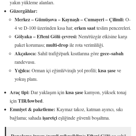
yakın yükleme alanları.
Güzergâhlar:
Merkez – Gümüşova – Kaynaşlı – Cumayeri – Çilimli:
O-
erken saat
4 ve D-100 üzerinden kısa hat;
teslim pencereleri.
Gölyaka – Efteni Gölü çevresi:
Nem/rüzgâr etkisine karşı
multi-drop
paket koruması;
ile rota verimliliği.
Akçakoca:
gece–sabah
Sahil trafiği/park kısıtlarına göre
randevusu.
Yığılca:
kısa şase
Orman içi eğimli/virajlı yol profili;
ve
yokuş planı.
Araç tipi:
kısa şase
Dar yaklaşım için
kamyon, yüksek tonaj
TIR/lowbed
için
.
Emniyet & paketleme:
Kaymaz takoz, katman ayırıcı, sıkı
işaretçi
bağlama; sahada
eşliğinde güvenli boşaltma.
Depolama ipucu (nemli mikroiklim):
Efteni Gölü
ve sahil