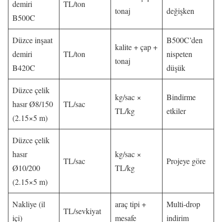
demiri
TL/ton
tonaj
değişken
B500C
Düzce inşaat
B500C’den
kalite + çap +
demiri
TL/ton
nispeten
tonaj
B420C
düşük
Düzce çelik
kg/sac ×
Bindirme
hasır Ø8/150
TL/sac
TL/kg
etkiler
(2.15×5 m)
Düzce çelik
hasır
kg/sac ×
TL/sac
Projeye göre
Ø10/200
TL/kg
(2.15×5 m)
Nakliye (il
araç tipi +
Multi-drop
TL/sevkiyat
içi)
mesafe
indirim