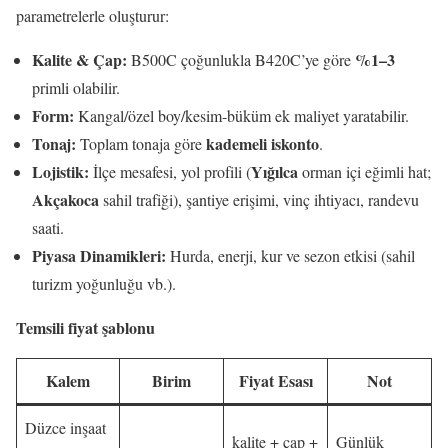
parametrelerle oluşturur:
Kalite & Çap:
%1–3
B500C çoğunlukla B420C’ye göre
primli olabilir.
Form:
Kangal/özel boy/kesim-büküm ek maliyet yaratabilir.
Tonaj:
kademeli iskonto
Toplam tonaja göre
.
Lojistik:
Yığılca
İlçe mesafesi, yol profili (
orman içi eğimli hat;
Akçakoca
sahil trafiği), şantiye erişimi, vinç ihtiyacı, randevu
saati.
Piyasa Dinamikleri:
Hurda, enerji, kur ve sezon etkisi (sahil
turizm yoğunluğu vb.).
Temsili fiyat şablonu
Kalem
Birim
Fiyat Esası
Not
Düzce inşaat
kalite + çap +
Günlük