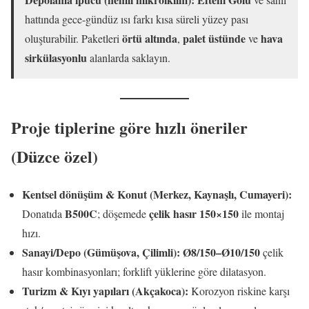
hattında gece-gündüz ısı farkı kısa süreli yüzey pası
örtü altında
palet üstünde
hava
oluşturabilir. Paketleri
,
ve
sirkülasyonlu
alanlarda saklayın.
Proje tiplerine göre hızlı öneriler
(Düzce özel)
Kentsel dönüşüm & Konut (Merkez, Kaynaşlı, Cumayeri):
B500C
çelik hasır 150×150
Donatıda
; döşemede
ile montaj
hızı.
Sanayi/Depo (Gümüşova, Çilimli):
Ø8/150–Ø10/150
çelik
hasır kombinasyonları; forklift yüklerine göre dilatasyon.
Turizm & Kıyı yapıları (Akçakoca):
Korozyon riskine karşı