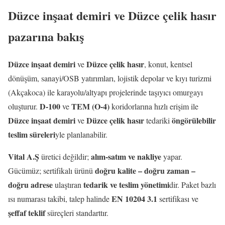
Düzce inşaat demiri ve Düzce çelik hasır
pazarına bakış
Düzce inşaat demiri
Düzce çelik hasır
ve
, konut, kentsel
dönüşüm, sanayi/OSB yatırımları, lojistik depolar ve kıyı turizmi
(Akçakoca) ile karayolu/altyapı projelerinde taşıyıcı omurgayı
D-100
TEM (O-4)
oluşturur.
ve
koridorlarına hızlı erişim ile
Düzce inşaat demiri
Düzce çelik hasır
öngörülebilir
ve
tedariki
teslim süreleri
yle planlanabilir.
Vital A.Ş
alım-satım ve nakliye
üretici değildir;
yapar.
doğru kalite – doğru zaman –
Gücümüz; sertifikalı ürünü
doğru adrese
tedarik ve teslim yönetimi
ulaştıran
dir. Paket bazlı
EN 10204 3.1
ısı numarası takibi, talep halinde
sertifikası ve
şeffaf teklif
süreçleri standarttır.