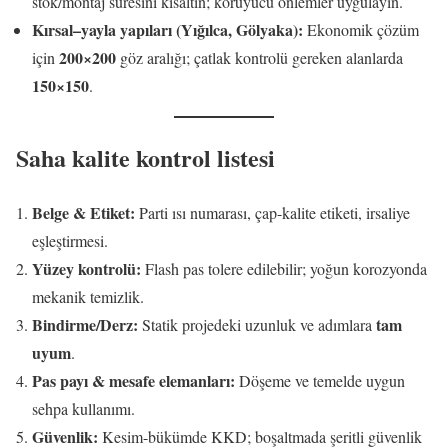
stok/montaj süresini kısaltın; koruyucu önlemler uygulayın.
Kırsal–yayla yapıları (Yığılca, Gölyaka):
Ekonomik çözüm
200×200
için
göz aralığı; çatlak kontrolü gereken alanlarda
150×150
.
Saha kalite kontrol listesi
Belge & Etiket:
Parti ısı numarası, çap-kalite etiketi, irsaliye
eşleştirmesi.
Yüzey kontrolü:
Flash pas tolere edilebilir; yoğun korozyonda
mekanik temizlik.
Bindirme/Derz:
tam
Statik projedeki uzunluk ve adımlara
uyum
.
Pas payı & mesafe elemanları:
Döşeme ve temelde uygun
sehpa kullanımı.
Güvenlik:
Kesim-bükümde KKD; boşaltmada şeritli güvenlik