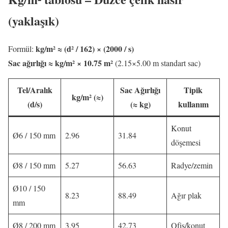
(yaklaşık)
kg/m² ≈ (d² / 162) × (2000 / s)
Formül:
Sac ağırlığı ≈ kg/m² × 10.75 m²
(2.15×5.00 m standart sac)
Tel/Aralık
Sac Ağırlığı
Tipik
kg/m² (≈)
(d/s)
(≈ kg)
kullanım
Konut
Ø6 / 150 mm
2.96
31.84
döşemesi
Ø8 / 150 mm
5.27
56.63
Radye/zemin
Ø10 / 150
8.23
88.49
Ağır plak
mm
Ø8 / 200 mm
3.95
42.73
Ofis/konut