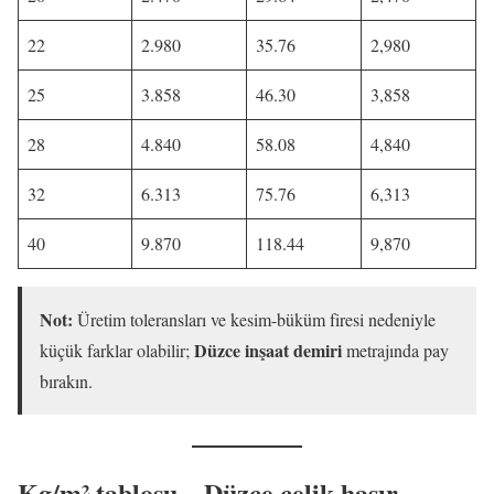
22
2.980
35.76
2,980
25
3.858
46.30
3,858
28
4.840
58.08
4,840
32
6.313
75.76
6,313
40
9.870
118.44
9,870
Not:
Üretim toleransları ve kesim-büküm firesi nedeniyle
Düzce inşaat demiri
küçük farklar olabilir;
metrajında pay
bırakın.
Kg/m² tablosu – Düzce çelik hasır