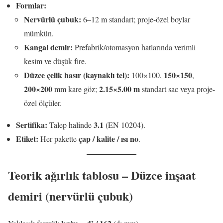
Formlar:
Nervürlü çubuk:
6–12 m standart; proje-özel boylar
mümkün.
Kangal demir:
Prefabrik/otomasyon hatlarında verimli
kesim ve düşük fire.
Düzce çelik hasır (kaynaklı tel):
150×150
100×100,
,
200×200
2.15×5.00 m
mm kare göz;
standart sac veya proje-
özel ölçüler.
Sertifika:
3.1
Talep halinde
(EN 10204).
Etiket:
çap / kalite / ısı no
Her pakette
.
Teorik ağırlık tablosu – Düzce inşaat
demiri (nervürlü çubuk)