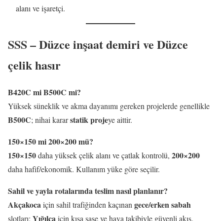
alanı ve işaretçi.
SSS – Düzce inşaat demiri ve Düzce
çelik hasır
B420C mi B500C mi?
Yüksek süneklik ve akma dayanımı gereken projelerde genellikle
B500C
statik proje
; nihai karar
ye aittir.
150×150 mi 200×200 mü?
150×150
200×200
daha yüksek çelik alanı ve çatlak kontrolü,
daha hafif/ekonomik. Kullanım yüke göre seçilir.
Sahil ve yayla rotalarında teslim nasıl planlanır?
Akçakoca
gece/erken sabah
için sahil trafiğinden kaçınan
Yığılca
slotları;
için kısa şase ve hava takibiyle güvenli akış.