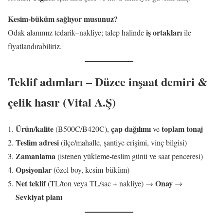
Kesim-büküm sağlıyor musunuz?
iş ortakları
Odak alanımız tedarik–nakliye; talep halinde
ile
fiyatlandırabiliriz.
Teklif adımları – Düzce inşaat demiri &
çelik hasır (Vital A.Ş)
Ürün/kalite
çap dağılımı
toplam tonaj
(B500C/B420C),
ve
Teslim adresi
(ilçe/mahalle, şantiye erişimi, vinç bilgisi)
Zamanlama
(istenen yükleme-teslim günü ve saat penceresi)
Opsiyonlar
(özel boy, kesim-büküm)
Net teklif
Onay
(TL/ton veya TL/sac + nakliye) →
→
Sevkiyat planı