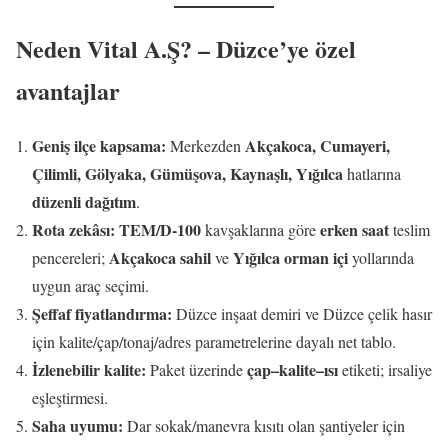
Neden Vital A.Ş? – Düzce’ye özel
avantajlar
Geniş ilçe kapsama:
Akçakoca, Cumayeri,
Merkezden
Çilimli, Gölyaka, Gümüşova, Kaynaşlı, Yığılca
hatlarına
düzenli dağıtım
.
Rota zekâsı:
TEM/D-100
erken saat
kavşaklarına göre
teslim
Akçakoca sahil
Yığılca orman içi
pencereleri;
ve
yollarında
uygun araç seçimi.
Şeffaf fiyatlandırma:
Düzce inşaat demiri ve Düzce çelik hasır
için kalite/çap/tonaj/adres parametrelerine dayalı net tablo.
İzlenebilir kalite:
çap–kalite–ısı
Paket üzerinde
etiketi; irsaliye
eşleştirmesi.
Saha uyumu:
Dar sokak/manevra kısıtı olan şantiyeler için