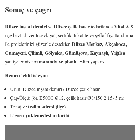
Sonuç ve çağrı
Düzce inşaat demiri
Düzce çelik hasır
Vital A.Ş
ve
tedarikinde
,
ilçe bazlı düzenli sevkiyat, sertifikalı kalite ve şeffaf fiyatlandırma
Düzce Merkez, Akçakoca,
ile projelerinizi güvenle destekler.
Cumayeri, Çilimli, Gölyaka, Gümüşova, Kaynaşlı, Yığılca
zamanında ve planlı
şantiyelerinize
teslim yaparız.
Hemen teklif isteyin:
Ürün: Düzce inşaat demiri / Düzce çelik hasır
Çap/Ölçü: (ör. B500C Ø12, çelik hasır Ø8/150 2.15×5 m)
teslim adresi (ilçe)
Tonaj ve
yükleme/teslim tarihi
İstenen