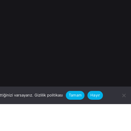
iğinizi varsayarız.
Gizlilik politikası
Tamam
Hayır