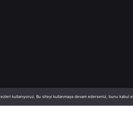
Hazır Beton
Read More
1
This website stores cookies on your computer.
ezleri kullanıyoruz. Bu siteyi kullanmaya devam ederseniz, bunu kabul ett