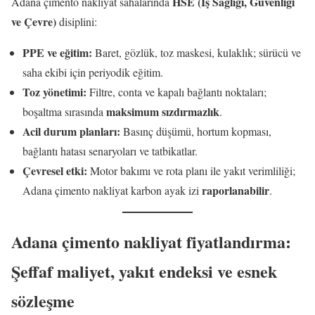
HSE (İş Sağlığı, Güvenliği
Adana çimento nakliyat sahalarında
ve Çevre)
disiplini:
PPE ve eğitim:
Baret, gözlük, toz maskesi, kulaklık; sürücü ve
saha ekibi için periyodik eğitim.
Toz yönetimi:
Filtre, conta ve kapalı bağlantı noktaları;
maksimum sızdırmazlık
boşaltma sırasında
.
Acil durum planları:
Basınç düşümü, hortum kopması,
bağlantı hatası senaryoları ve tatbikatlar.
Çevresel etki:
Motor bakımı ve rota planı ile yakıt verimliliği;
raporlanabilir
Adana çimento nakliyat karbon ayak izi
.
Adana çimento nakliyat fiyatlandırma:
Şeffaf maliyet, yakıt endeksi ve esnek
sözleşme