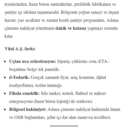
tesislerinden, hazır beton santrallerine, prefabrik fabrikalara ve
şantiye içi silolara taşınmasıdır. Bölgenin yoğun sanayi ve inşaat
hacmi, yaz sıcakları ve zaman kısıtlı şantiye programları, Adana
dakik ve hatasız
çimento nakliyat yönetimini
yapmayı zorunlu
kılar.
Vital A.Ş. farkı:
Uçtan uca orkestrasyon:
Sipariş–yükleme–rota–ETA–
boşaltma–belge tek panelde.
d-Tedarik:
Gerçek zamanlı fiyat, araç konumu, dijital
irsaliye/fatura, teslim tutanağı.
Filoda esneklik:
Silo tanker, tenteli, flatbed ve mikser
entegrasyonu (hazır beton lojistiği ile senkron).
Bölgesel hakimiyet:
Adana çimento nakliyat hatlarında liman
ve OSB bağlantıları, şehir içi dar alan manevra tecrübesi.