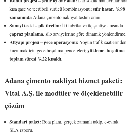
Konut projesi – şehir içi dar alan:
Dar sokak manevralarında
sıfır hasar
%98
kısa şase ve tecrübeli sürücü kombinasyonu;
,
zamanında
Adana çimento nakliyat teslim oranı.
Sanayi tesisi – pik üretim:
İki fabrika ve üç şantiye arasında
çapraz planlama
, silo seviyelerine göre dinamik yönlendirme.
Altyapı projesi – gece operasyonu:
Yoğun trafik saatlerinden
yükleme–boşaltma
kaçınmak için gece boşaltma pencereleri;
toplam süresi %22 kısaldı
.
Adana çimento nakliyat hizmet paketi:
Vital A.Ş. ile modüler ve ölçeklenebilir
çözüm
Standart paket:
Rota planı, gerçek zamanlı takip, e-evrak,
SLA raporu.