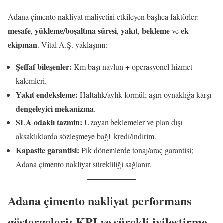
Adana çimento nakliyat maliyetini etkileyen başlıca faktörler:
mesafe
yükleme/boşaltma süresi
yakıt
bekleme
ek
,
,
,
ve
ekipman
. Vital A.Ş. yaklaşımı:
Şeffaf bileşenler:
Km başı navlun + operasyonel hizmet
kalemleri.
Yakıt endeksleme:
Haftalık/aylık formül; aşırı oynaklığa karşı
dengeleyici mekanizma
.
SLA odaklı tazmin:
Uzayan beklemeler ve plan dışı
aksaklıklarda sözleşmeye bağlı kredi/indirim.
Kapasite garantisi:
Pik dönemlerde tonaj/araç garantisi;
Adana çimento nakliyat sürekliliği sağlanır.
Adana çimento nakliyat performans
göstergeleri: KPI ve sürekli iyileştirme