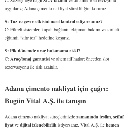
SLA tazmin
C: Sözleşmeye bağlı
ve dinamik rota revizyonu
uygularız; Adana çimento nakliyat sürekliliğini koruruz.
S: Toz ve çevre etkisini nasıl kontrol ediyorsunuz?
C: Filtreli sistemler, kapalı bağlantı, ekipman bakımı ve sürücü
eğitimi; “sıfır toz” hedefine koşarız.
S: Pik dönemde araç bulamama riski?
Araç/tonaj garantisi
C:
ve alternatif hatlar; önceden slot
rezervasyonu ile risk azaltılır.
Adana çimento nakliyat için çağrı:
Bugün Vital A.Ş. ile tanışın
zamanında teslim
şeffaf
Adana çimento nakliyat süreçlerinizde
,
fiyat
dijital izlenebilirlik
hemen
ve
istiyorsanız, Vital A.Ş. ile