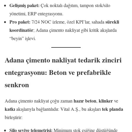
Gelişmiş paket:
Çok noktalı dağıtım, tampon stok/silo
yönetimi, ERP entegrasyonu.
Pro paket:
sürekli
7/24 NOC izleme, özel KPI’lar, sahada
koordinatör
; Adana çimento nakliyat gibi kritik akışlarda
“beyin” işlevi.
Adana çimento nakliyat tedarik zinciri
entegrasyonu: Beton ve prefabrikle
senkron
hazır beton
klinker
Adana çimento nakliyat çoğu zaman
,
ve
katkı
tek planda
akışlarıyla bağlantılıdır. Vital A.Ş., bu akışları
birleştirir:
Silo seviye telemetrisi:
Minimum stok eşiğine düştüğünde