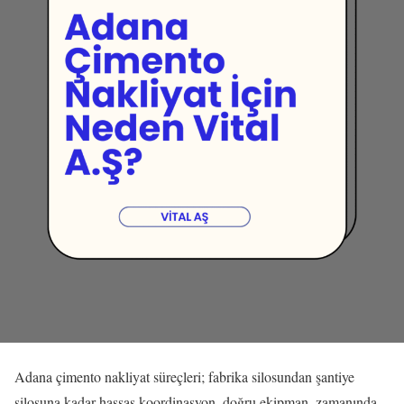
Adana çimento nakliyat süreçleri; fabrika silosundan şantiye
silosuna kadar hassas koordinasyon, doğru ekipman, zamanında