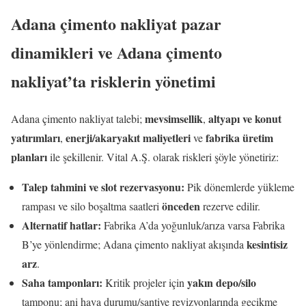
Adana çimento nakliyat pazar
dinamikleri ve Adana çimento
nakliyat’ta risklerin yönetimi
mevsimsellik
altyapı ve konut
Adana çimento nakliyat talebi;
,
yatırımları
enerji/akaryakıt maliyetleri
fabrika üretim
,
ve
planları
ile şekillenir. Vital A.Ş. olarak riskleri şöyle yönetiriz:
Talep tahmini ve slot rezervasyonu:
Pik dönemlerde yükleme
önceden
rampası ve silo boşaltma saatleri
rezerve edilir.
Alternatif hatlar:
Fabrika A’da yoğunluk/arıza varsa Fabrika
kesintisiz
B’ye yönlendirme; Adana çimento nakliyat akışında
arz
.
Saha tamponları:
yakın depo/silo
Kritik projeler için
tamponu; ani hava durumu/şantiye revizyonlarında gecikme