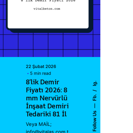
Posted by
Vital A.Ş.
Webmaster
22 Şubat 2026
5 min read
8’lik Demir
Ig.
Fiyatı 2026: 8
Fb.
mm Nervürlü
İnşaat Demiri
Tedariki 81 İl
Follow Us
Veya MAİL;
info@vitalas.com.t