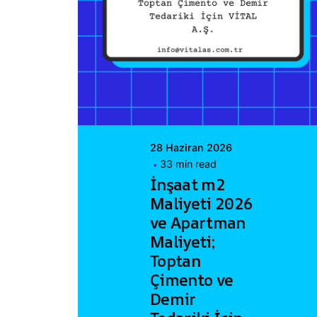
Posted by
Vital A.Ş.
Webmaster
28 Haziran 2026
33 min read
İnşaat m2
Maliyeti 2026
ve Apartman
Maliyeti;
Toptan
Çimento ve
Demir