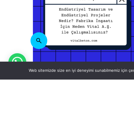
Posted by
Vital A.Ş.
Webmaster
Web sitemizde size en iyi deneyimi sunabilmemiz için çer
18 Şubat 2026
12 min read
Fabrika
İnşaat
Maliyeti 2026
Fabrika
İnşaatı İçin