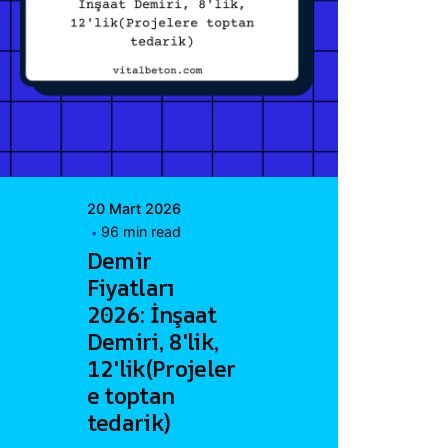
Posted by
Vital A.Ş.
Webmaster
20 Mart 2026
96 min read
Demir
Fiyatları
2026: İnşaat
Demiri, 8'lik,
12'lik(Projeler
e toptan
tedarik)