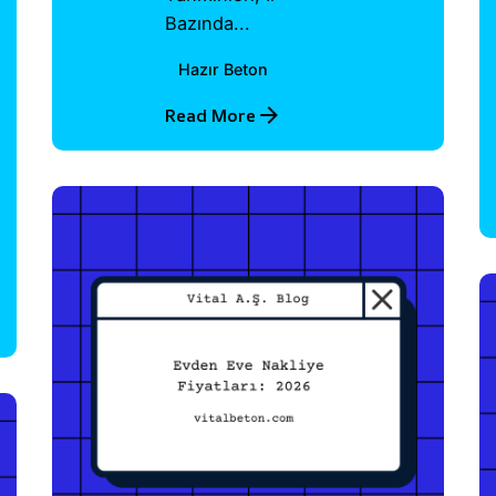
Bazında...
Hazır Beton
Read More
Posted by
Vital A.Ş.
Webmaster