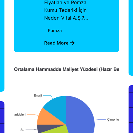
Fiyatları ve Pomza
Kumu Tedariki İçin
Neden Vital A.Ş.?...
Pomza
Read More
Posted by
Vital A.Ş.