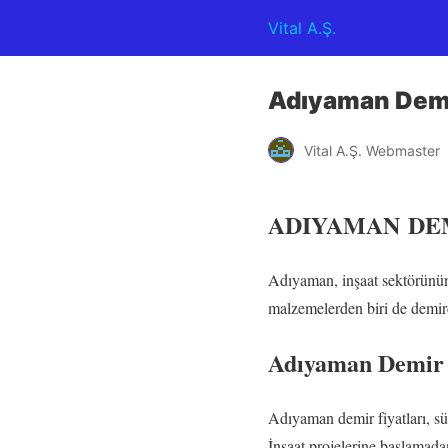
Vital A.Ş.
Adıyaman Demir
Vital A.Ş. Webmaster
ADIYAMAN
DE
Adıyaman, inşaat sektörünün h
malzemelerden biri de demirdi
Adıyaman Demir 
Adıyaman demir fiyatları, sü
İnşaat projelerine başlamada