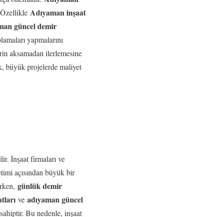
Adıyaman inşaat
 Özellikle
man güncel demir
plamaları yapmalarını
erin aksamadan ilerlemesine
, büyük projelerde maliyet
ir. İnşaat firmaları ve
etimi açısından büyük bir
günlük demir
ırken,
tları
adıyaman güncel
ve
sahiptir. Bu nedenle, inşaat