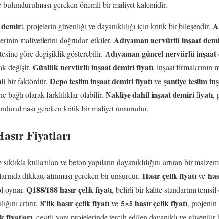
bulundurulması gereken önemli bir maliyet kalemidir.
 demiri
A
, projelerin güvenliği ve dayanıklılığı için kritik bir bileşendir.
Adıyaman nervürlü inşaat demiri
elerinin maliyetlerini doğrudan etkiler.
Adıyaman güncel nervürlü inşaat d
esine göre değişiklik gösterebilir.
Günlük nervürlü inşaat demiri fiyatı
ak değişir.
, inşaat firmalarının
Depo teslim inşaat demiri fiyatı
şantiye teslim inş
i bir faktördür.
ve
Nakliye dahil inşaat demiri fiyatı
ne bağlı olarak farklılıklar olabilir.
, 
durulması gereken kritik bir maliyet unsurudur.
asır Fiyatları
e sıklıkla kullanılan ve beton yapıların dayanıklılığını artıran bir malze
Hasır çelik fiyatı
has
larında dikkate alınması gereken bir unsurdur.
ve
Q188/188 hasır çelik fiyatı
ol oynar.
, belirli bir kalite standartını tems
8’lik hasır çelik fiyatı
5×5 hasır çelik fiyatı
lığını artırır.
ve
, projenin
k fiyatları
, çeşitli yapı projelerinde tercih edilen dayanıklı ve güvenilir