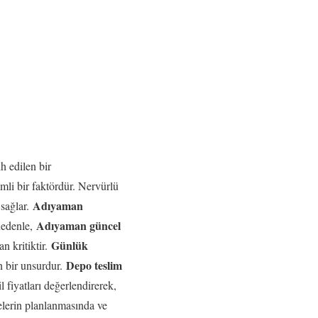
ih edilen bir
mli bir faktördür. Nervürlü
Adıyaman
 sağlar.
Adıyaman güncel
 nedenle,
Günlük
n kritiktir.
Depo teslim
en bir unsurdur.
l fiyatları değerlendirerek,
jelerin planlanmasında ve