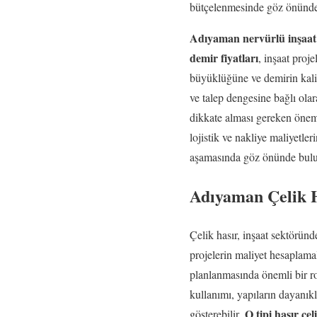
bütçelenmesinde göz önünde 
Adıyaman nervürlü inşaat
demir fiyatları
, inşaat proj
büyüklüğüne ve demirin kalit
ve talep dengesine bağlı olar
dikkate alması gereken öneml
lojistik ve nakliye maliyetleri
aşamasında göz önünde bulun
Adıyaman Çelik H
Çelik hasır, inşaat sektöründ
projelerin maliyet hesaplama
planlanmasında önemli bir r
kullanımı, yapıların dayanıklı
Q tipi hasır çeli
gösterebilir.