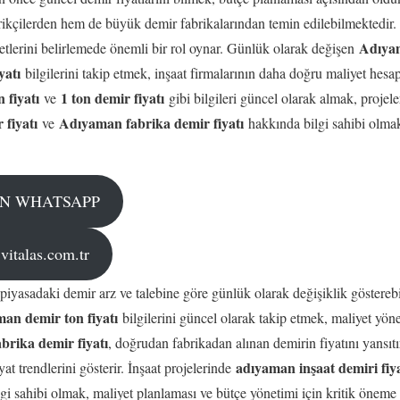
rikçilerden hem de büyük demir fabrikalarından temin edilebilmektedir.
Adıya
yetlerini belirlemede önemli bir rol oynar. Günlük olarak değişen
yatı
bilgilerini takip etmek, inşaat firmalarının daha doğru maliyet hesa
 fiyatı
1 ton demir fiyatı
ve
gibi bilgileri güncel olarak almak, projel
 fiyatı
Adıyaman fabrika demir fiyatı
ve
hakkında bilgi sahibi olmak
ÇİN WHATSAPP
talas.com.tr
 piyasadaki demir arz ve talebine göre günlük olarak değişiklik gösterebil
an demir ton fiyatı
bilgilerini güncel olarak takip etmek, maliyet yön
rika demir fiyatı
, doğrudan fabrikadan alınan demirin fiyatını yansıt
adıyaman inşaat demiri fiya
at trendlerini gösterir. İnşaat projelerinde
i sahibi olmak, maliyet planlaması ve bütçe yönetimi için kritik öneme 