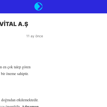
 VİTAL A.Ş
11 ay önce
in en çok talep gören
 bir öneme sahiptir.
i doğrudan etkilemektedir.
Adıyaman
ukça önemlidir.