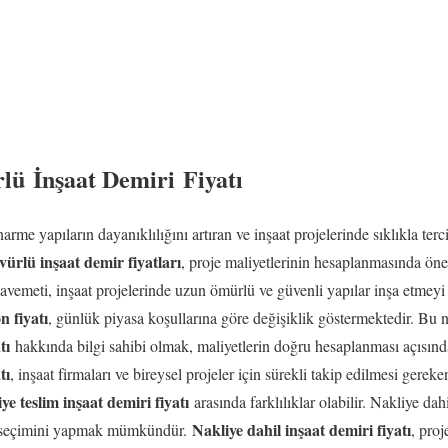
ü İnşaat Demiri Fiyatı
rme yapıların dayanıklılığını artıran ve inşaat projelerinde sıklıkla terc
rlü inşaat demir fiyatları
, proje maliyetlerinin hesaplanmasında öne
avemeti, inşaat projelerinde uzun ömürlü ve güvenli yapılar inşa etmeyi
n fiyatı
, günlük piyasa koşullarına göre değişiklik göstermektedir. Bu
tı
hakkında bilgi sahibi olmak, maliyetlerin doğru hesaplanması açısında
tı
, inşaat firmaları ve bireysel projeler için sürekli takip edilmesi gerek
iye teslim inşaat demiri fiyatı
arasında farklılıklar olabilir. Nakliye dahi
Nakliye dahil inşaat demiri fiyatı
çi seçimini yapmak mümkündür.
, pro