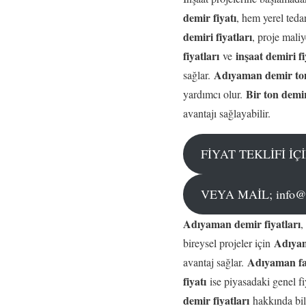
demir fiyatı
, hem yerel teda
demiri fiyatları
, proje mali
fiyatları
inşaat demiri fi
ve
Adıyaman demir ton
sağlar.
Bir ton demir
yardımcı olur.
avantajı sağlayabilir.
FİYAT TEKLİFİ İ
VEYA MAİL; info@vi
Adıyaman demir fiyatları
,
Adıyam
bireysel projeler için
Adıyaman fab
avantaj sağlar.
fiyatı
ise piyasadaki genel fiy
demir fiyatları
hakkında bilg