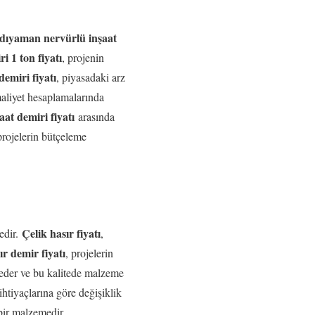
dıyaman nervürlü inşaat
 1 ton fiyatı
, projenin
emiri fiyatı
, piyasadaki arz
 maliyet hesaplamalarında
aat demiri fiyatı
arasında
projelerin bütçeleme
Çelik hasır fiyatı
medir.
,
ır demir fiyatı
, projelerin
il eder ve bu kalitede malzeme
 ihtiyaçlarına göre değişiklik
 bir malzemedir.