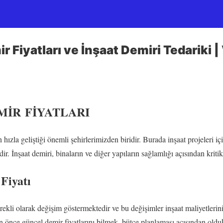
 Fiyatları ve İnşaat Demiri Tedariki |
MİR
FİYATLARI
ızla geliştiği önemli şehirlerimizden biridir. Burada inşaat projeleri iç
r. İnşaat demiri, binaların ve diğer yapıların sağlamlığı açısından kritik
Fiyatı
rekli olarak değişim göstermektedir ve bu değişimler inşaat maliyetlerin
n önce güncel demir fiyatlarını bilmek, bütçe planlaması açısından old