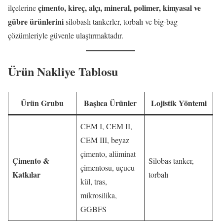
çimento, kireç, alçı, mineral, polimer, kimyasal ve
ilçelerine
gübre ürünlerini
silobaslı tankerler, torbalı ve big-bag
çözümleriyle güvenle ulaştırmaktadır.
Ürün Nakliye Tablosu
Ürün Grubu
Başlıca Ürünler
Lojistik Yöntemi
CEM I, CEM II,
CEM III, beyaz
çimento, alüminat
Çimento &
Silobas tanker,
çimentosu, uçucu
Katkılar
torbalı
kül, tras,
mikrosilika,
GGBFS