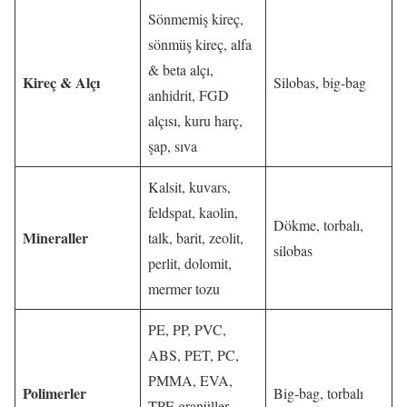
Sönmemiş kireç,
sönmüş kireç, alfa
& beta alçı,
Kireç & Alçı
Silobas, big-bag
anhidrit, FGD
alçısı, kuru harç,
şap, sıva
Kalsit, kuvars,
feldspat, kaolin,
Dökme, torbalı,
Mineraller
talk, barit, zeolit,
silobas
perlit, dolomit,
mermer tozu
PE, PP, PVC,
ABS, PET, PC,
PMMA, EVA,
Polimerler
Big-bag, torbalı
TPE granüller,