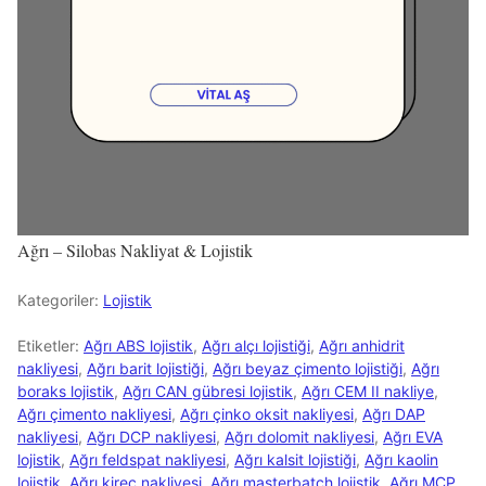
Ağrı – Silobas Nakliyat & Lojistik
Kategoriler:
Lojistik
Etiketler:
Ağrı ABS lojistik
,
Ağrı alçı lojistiği
,
Ağrı anhidrit
nakliyesi
,
Ağrı barit lojistiği
,
Ağrı beyaz çimento lojistiği
,
Ağrı
boraks lojistik
,
Ağrı CAN gübresi lojistik
,
Ağrı CEM II nakliye
,
Ağrı çimento nakliyesi
,
Ağrı çinko oksit nakliyesi
,
Ağrı DAP
nakliyesi
,
Ağrı DCP nakliyesi
,
Ağrı dolomit nakliyesi
,
Ağrı EVA
lojistik
,
Ağrı feldspat nakliyesi
,
Ağrı kalsit lojistiği
,
Ağrı kaolin
lojistik
,
Ağrı kireç nakliyesi
,
Ağrı masterbatch lojistik
,
Ağrı MCP