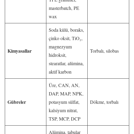
masterbatch, PE
wax
Soda külü, boraks,
çinko oksit, TiO₂,
magnezyum
Kimyasallar
Torbalı, silobas
hidroksit,
stearatlar, alümina,
aktif karbon
Üre, CAN, AN,
DAP, MAP, NPK,
Gübreler
potasyum sülfat,
Dökme, torbalı
kalsiyum nitrat,
TSP, MCP, DCP
Alümina, tabular