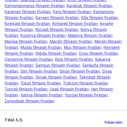
Kahramanmaraş filmaşin fiyatları
,
Karabük filmaşin fiyatları
,
Karaman filmaşin fiyatları
,
Kars filmaşin fiyatları
,
Kastamonu
filmaşin fiyatları
,
Kayseri filmaşin fiyatları
,
Kilis filmaşin fiyatları
,
Kırıkkale filmaşin fiyatları
,
Kırklareli filmaşin fiyatları
,
Kırşehir
filmaşin fiyatları
,
Kocaeli filmaşin fiyatları
,
Konya filmaşin
fiyatları
,
Kütahya filmaşin fiyatları
,
Malatya filmaşin fiyatları
,
Manisa filmaşin fiyatları
,
Mardin filmaşin fiyatları
,
Mersin filmaşin
fiyatları
,
Muğla filmaşin fiyatları
,
Muş filmaşin fiyatları
,
Nevşehir
filmaşin fiyatları
,
Niğde filmaşin fiyatları
,
Ordu filmaşin fiyatları
,
Osmaniye filmaşin fiyatları
,
Rize filmaşin fiyatları
,
Sakarya
filmaşin fiyatları
,
Samsun filmaşin fiyatları
,
Şanlıurfa filmaşin
fiyatları
,
Siirt filmaşin fiyatları
,
Sinop filmaşin fiyatları
,
Sivas
filmaşin fiyatları
,
Şırnak filmaşin fiyatları
,
Tekirdağ filmaşin
fiyatları
,
Tokat filmaşin fiyatları
,
Trabzon filmaşin fiyatları
,
Tunceli filmaşin fiyatları
,
Uşak filmaşin fiyatları
,
Van filmaşin
fiyatları
,
Yalova filmaşin fiyatları
,
Yozgat filmaşin fiyatları
,
Zonguldak filmaşin fiyatları
Vital A.Ş.
Yukarı dön