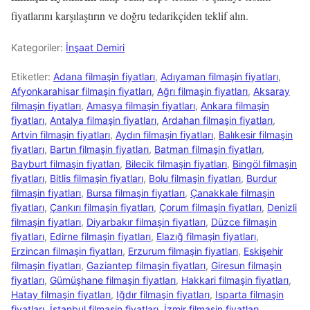
fiyatlarını karşılaştırın ve doğru tedarikçiden teklif alın.
Kategoriler:
İnşaat Demiri
Etiketler:
Adana filmaşin fiyatları
,
Adıyaman filmaşin fiyatları
,
Afyonkarahisar filmaşin fiyatları
,
Ağrı filmaşin fiyatları
,
Aksaray
filmaşin fiyatları
,
Amasya filmaşin fiyatları
,
Ankara filmaşin
fiyatları
,
Antalya filmaşin fiyatları
,
Ardahan filmaşin fiyatları
,
Artvin filmaşin fiyatları
,
Aydın filmaşin fiyatları
,
Balıkesir filmaşin
fiyatları
,
Bartın filmaşin fiyatları
,
Batman filmaşin fiyatları
,
Bayburt filmaşin fiyatları
,
Bilecik filmaşin fiyatları
,
Bingöl filmaşin
fiyatları
,
Bitlis filmaşin fiyatları
,
Bolu filmaşin fiyatları
,
Burdur
filmaşin fiyatları
,
Bursa filmaşin fiyatları
,
Çanakkale filmaşin
fiyatları
,
Çankırı filmaşin fiyatları
,
Çorum filmaşin fiyatları
,
Denizli
filmaşin fiyatları
,
Diyarbakır filmaşin fiyatları
,
Düzce filmaşin
fiyatları
,
Edirne filmaşin fiyatları
,
Elazığ filmaşin fiyatları
,
Erzincan filmaşin fiyatları
,
Erzurum filmaşin fiyatları
,
Eskişehir
filmaşin fiyatları
,
Gaziantep filmaşin fiyatları
,
Giresun filmaşin
fiyatları
,
Gümüşhane filmaşin fiyatları
,
Hakkari filmaşin fiyatları
,
Hatay filmaşin fiyatları
,
Iğdır filmaşin fiyatları
,
Isparta filmaşin
fiyatları
,
İstanbul filmaşin fiyatları
,
İzmir filmaşin fiyatları
,