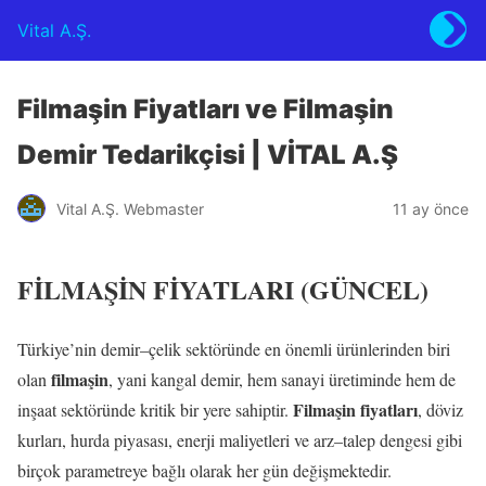
Vital A.Ş.
Filmaşin Fiyatları ve Filmaşin
Demir Tedarikçisi | VİTAL A.Ş
Vital A.Ş. Webmaster
11 ay önce
FİLMAŞİN FİYATLARI (GÜNCEL)
Türkiye’nin demir–çelik sektöründe en önemli ürünlerinden biri
filmaşin
olan
, yani kangal demir, hem sanayi üretiminde hem de
Filmaşin fiyatları
inşaat sektöründe kritik bir yere sahiptir.
, döviz
kurları, hurda piyasası, enerji maliyetleri ve arz–talep dengesi gibi
birçok parametreye bağlı olarak her gün değişmektedir.