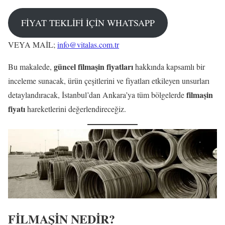
FİYAT TEKLİFİ İÇİN WHATSAPP
VEYA MAİL;
info@vitalas.com.tr
güncel filmaşin fiyatları
Bu makalede,
hakkında kapsamlı bir
inceleme sunacak, ürün çeşitlerini ve fiyatları etkileyen unsurları
filmaşin
detaylandıracak, İstanbul’dan Ankara’ya tüm bölgelerde
fiyatı
hareketlerini değerlendireceğiz.
FİLMAŞİN NEDİR?