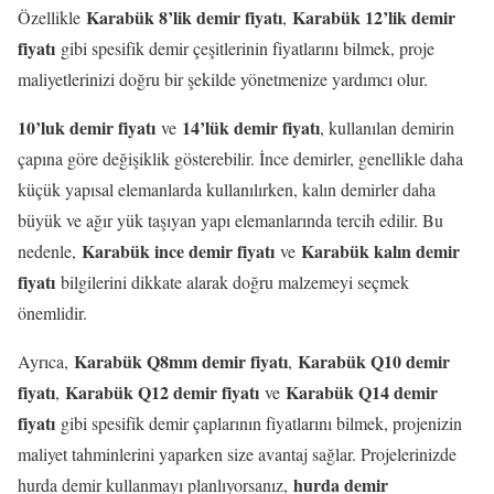
Karabük 8’lik demir fiyatı
Karabük 12’lik demir
Özellikle
,
fiyatı
gibi spesifik demir çeşitlerinin fiyatlarını bilmek, proje
maliyetlerinizi doğru bir şekilde yönetmenize yardımcı olur.
10’luk demir fiyatı
14’lük demir fiyatı
ve
, kullanılan demirin
çapına göre değişiklik gösterebilir. İnce demirler, genellikle daha
küçük yapısal elemanlarda kullanılırken, kalın demirler daha
büyük ve ağır yük taşıyan yapı elemanlarında tercih edilir. Bu
Karabük ince demir fiyatı
Karabük kalın demir
nedenle,
ve
fiyatı
bilgilerini dikkate alarak doğru malzemeyi seçmek
önemlidir.
Karabük Q8mm demir fiyatı
Karabük Q10 demir
Ayrıca,
,
fiyatı
Karabük Q12 demir fiyatı
Karabük Q14 demir
,
ve
fiyatı
gibi spesifik demir çaplarının fiyatlarını bilmek, projenizin
maliyet tahminlerini yaparken size avantaj sağlar. Projelerinizde
hurda demir
hurda demir kullanmayı planlıyorsanız,