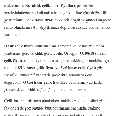
Karabük çelik hasır fiyatları
malzemedir.
, projenizin
gereksinimlerine ve kullanılan hasır çelik türüne göre değişiklik
Çelik hasır fiyatı
gösterebilir.
hakkında doğru ve güncel bilgilere
sahip olmak, inşaat maliyetlerinizi doğru bir şekilde planlamanıza
yardımcı olur.
Hasır çelik fiyatı
, kullanılan malzemenin kalitesine ve üretim
Q188/188 hasır
yöntemine göre farklılık gösterebilir. Örneğin,
çelik fiyatı
, standart çelik hasırlara göre farklılık gösterebilir. Aynı
8’lik hasır çelik fiyatı
5×5 hasır çelik fiyatı
şekilde,
ve
gibi
spesifik ürünlerin fiyatları da proje ihtiyaçlarınıza göre
Q tipi hasır çelik fiyatları
değişebilir.
, betonarme yapılarda
yüksek dayanıklılık sağladığı için tercih edilmektedir.
Çelik hasır alımlarınızı planlarken, nakliye ve depo teslimi gibi
faktörleri de göz önünde bulundurmanız önemlidir. Nakliye
maliyetlerini minimize etmek ve projenizin bütçesini daha etkin