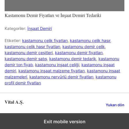
Kastamonu Demir Fiyatları ve İnşaat Demiri Tedariki
Kategoriler:
İnşaat Demiri
Etiketler:
kastamonu çelik fiyatları
,
kastamonu çelik hasır
,
kastamonu çelik hasır fiyatları
,
kastamonu demir çelik
,
kastamonu demir çeşitleri
,
kastamonu demir fiyatları
,
kastamonu demir satış
,
kastamonu demir tedarik
,
kastamonu
demir ton fiyatı
,
kastamonu inşaat çeliği
,
kastamonu inşaat
demiri
,
kastamonu inşaat malzeme fiyatları
,
kastamonu inşaat
malzemeleri
,
kastamonu nervürlü demir fiyatları
,
kastamonu
profil demir fiyatları
Vital A.Ş.
Yukarı dön
Exit mobile version