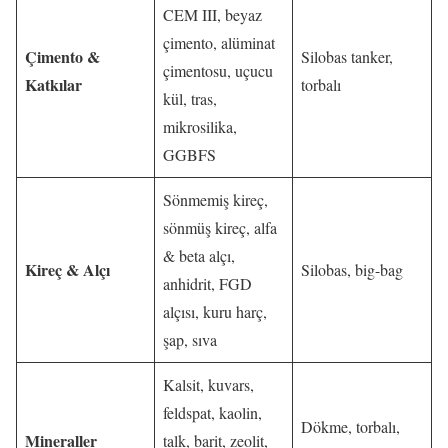
CEM III, beyaz
çimento, alüminat
Çimento &
Silobas tanker,
çimentosu, uçucu
Katkılar
torbalı
kül, tras,
mikrosilika,
GGBFS
Sönmemiş kireç,
sönmüş kireç, alfa
& beta alçı,
Kireç & Alçı
Silobas, big-bag
anhidrit, FGD
alçısı, kuru harç,
şap, sıva
Kalsit, kuvars,
feldspat, kaolin,
Dökme, torbalı,
Mineraller
talk, barit, zeolit,