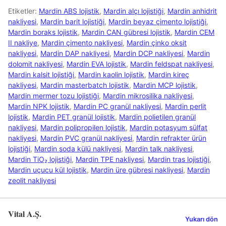
Etiketler:
Mardin ABS lojistik
,
Mardin alçı lojistiği
,
Mardin anhidrit
nakliyesi
,
Mardin barit lojistiği
,
Mardin beyaz çimento lojistiği
,
Mardin boraks lojistik
,
Mardin CAN gübresi lojistik
,
Mardin CEM
II nakliye
,
Mardin çimento nakliyesi
,
Mardin çinko oksit
nakliyesi
,
Mardin DAP nakliyesi
,
Mardin DCP nakliyesi
,
Mardin
dolomit nakliyesi
,
Mardin EVA lojistik
,
Mardin feldspat nakliyesi
,
Mardin kalsit lojistiği
,
Mardin kaolin lojistik
,
Mardin kireç
nakliyesi
,
Mardin masterbatch lojistik
,
Mardin MCP lojistik
,
Mardin mermer tozu lojistiği
,
Mardin mikrosilika nakliyesi
,
Mardin NPK lojistik
,
Mardin PC granül nakliyesi
,
Mardin perlit
lojistik
,
Mardin PET granül lojistik
,
Mardin polietilen granül
nakliyesi
,
Mardin polipropilen lojistik
,
Mardin potasyum sülfat
nakliyesi
,
Mardin PVC granül nakliyesi
,
Mardin refrakter ürün
lojistiği
,
Mardin soda külü nakliyesi
,
Mardin talk nakliyesi
,
Mardin TiO₂ lojistiği
,
Mardin TPE nakliyesi
,
Mardin tras lojistiği
,
Mardin uçucu kül lojistik
,
Mardin üre gübresi nakliyesi
,
Mardin
zeolit nakliyesi
Vital A.Ş.
Yukarı dön