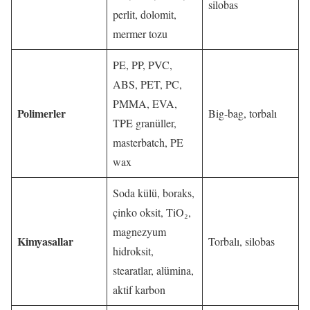
silobas
perlit, dolomit,
mermer tozu
PE, PP, PVC,
ABS, PET, PC,
PMMA, EVA,
Polimerler
Big-bag, torbalı
TPE granüller,
masterbatch, PE
wax
Soda külü, boraks,
çinko oksit, TiO₂,
magnezyum
Kimyasallar
Torbalı, silobas
hidroksit,
stearatlar, alümina,
aktif karbon