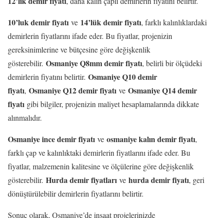
12’lik demir fiyatı
, daha kalın çaplı demirlerin fiyatını belirtir.
10’luk demir fiyatı
14’lük demir fiyatı
ve
, farklı kalınlıklardaki
demirlerin fiyatlarını ifade eder. Bu fiyatlar, projenizin
gereksinimlerine ve bütçesine göre değişkenlik
Osmaniye Q8mm demir fiyatı
gösterebilir.
, belirli bir ölçüdeki
Osmaniye Q10 demir
demirlerin fiyatını belirtir.
fiyatı
Osmaniye Q12 demir fiyatı
Osmaniye Q14 demir
,
ve
fiyatı
gibi bilgiler, projenizin maliyet hesaplamalarında dikkate
alınmalıdır.
Osmaniye ince demir fiyatı
osmaniye kalın demir fiyatı
ve
,
farklı çap ve kalınlıktaki demirlerin fiyatlarını ifade eder. Bu
fiyatlar, malzemenin kalitesine ve ölçülerine göre değişkenlik
Hurda demir fiyatları
hurda demir fiyatı
gösterebilir.
ve
, geri
dönüştürülebilir demirlerin fiyatlarını belirtir.
Sonuç olarak, Osmaniye’de inşaat projelerinizde