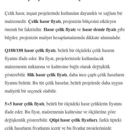
Çelik hasır, inşaat projelerinde kullanılan dayanıklı ve sağlam bir
Çelik hasır fiyatı
malzemedir.
, projenizin bütçesini etkileyen
Hasır çelik fiyatı
hasır demir fiyatı
önemli bir faktördür.
ve
gibi
bilgiler, projenizin maliyet hesaplamalarında dikkate alınmalıdır.
Q188/188 hasır çelik fiyatı
, belirli bir ölçüdeki çelik hasırın
fiyatını ifade eder. Bu fiyat, projelerinizde kullanılacak
malzemenin miktarına ve kalitesine bağlı olarak değişiklik
8lik hasır çelik fiyatı
gösterebilir.
, daha ince çaplı çelik hasırların
fiyatını belirtir. Bu tür çelik hasırlar, belirli projelerde daha uygun
maliyetli bir seçenek olabilir.
5×5 hasır çelik fiyatı
, belirli bir ölçüdeki hasır çeliklerin fiyatını
ifade eder. Bu fiyat, malzemenin kalitesine ve ölçülerine göre
Qtipi hasır çelik fiyatları
değişkenlik gösterebilir.
, farklı tipteki
çelik hasırların fiyatlarını içerir ve bu fiyatlar projelerinizde