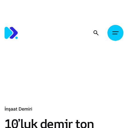
Skip
to
content
İnşaat Demiri
10’luk demir ton