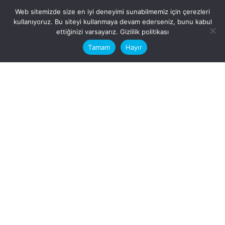
Web sitemizde size en iyi deneyimi sunabilmemiz için çerezleri
kullanıyoruz. Bu siteyi kullanmaya devam ederseniz, bunu kabul
This website stores cookies on your
ettiğinizi varsayarız.
Gizlilik politikası
computer.
Tamam
Hayır
Fb.
/
Ig.
dosya transfer
Hatay, İskenderun
VİTAL A.Ş
Karayılan, 5. Sk. no:1, 31217
İskenderun/Hatay
Türkiye
Sorular için