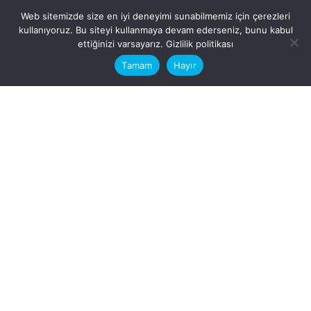
Web sitemizde size en iyi deneyimi sunabilmemiz için çerezleri
kullanıyoruz. Bu siteyi kullanmaya devam ederseniz, bunu kabul
This website stores cookies on your
ettiğinizi varsayarız.
Gizlilik politikası
computer.
Tamam
Hayır
Fb.
/
Ig.
dosya transfer
Hatay, İskenderun
VİTAL A.Ş
Karayılan, 5. Sk. no:1, 31217
İskenderun/Hatay
Türkiye
Sorular için