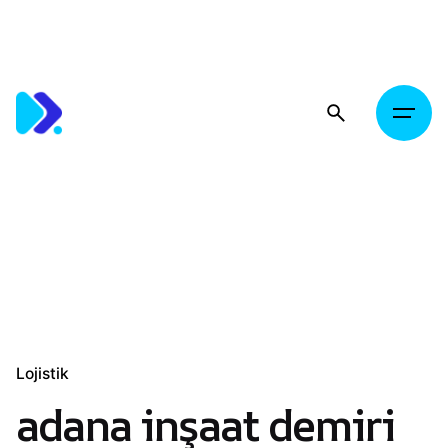
Skip
to
content
Lojistik
adana inşaat demiri