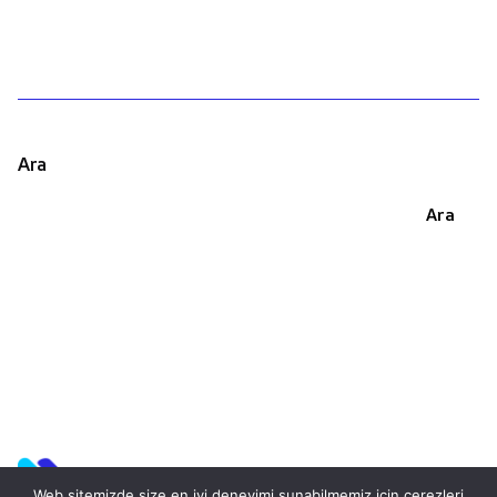
Ara
Ara
Web sitemizde size en iyi deneyimi sunabilmemiz için çerezleri