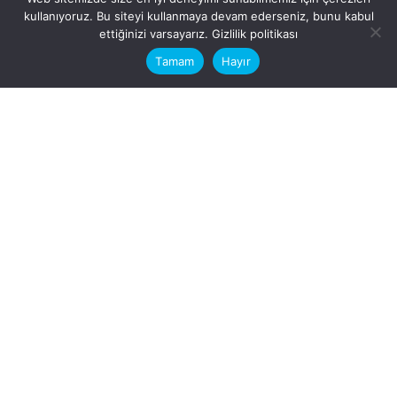
kullanıyoruz. Bu siteyi kullanmaya devam ederseniz, bunu kabul
This website stores cookies on your
ettiğinizi varsayarız.
Gizlilik politikası
computer.
Tamam
Hayır
Fb.
/
Ig.
dosya transfer
Hatay, İskenderun
VİTAL A.Ş
Karayılan, 5. Sk. no:1, 31217
İskenderun/Hatay
Türkiye
Sorular için
Bizimle Çalışırmısınız?
info@vitalas.com.tr