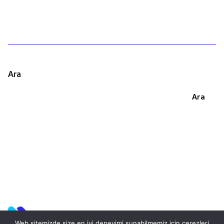
Ara
Ara
Web sitemizde size en iyi deneyimi sunabilmemiz için çerezleri