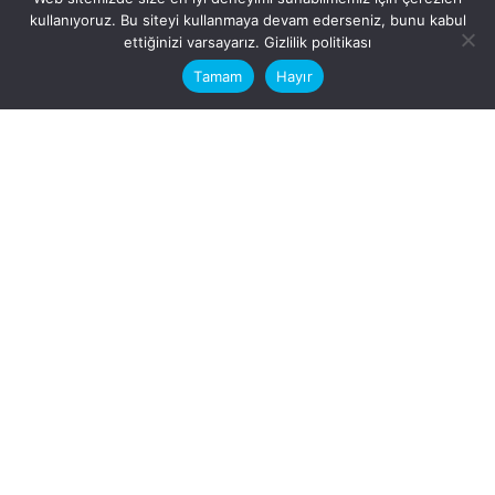
kullanıyoruz. Bu siteyi kullanmaya devam ederseniz, bunu kabul
This website stores cookies on your
ettiğinizi varsayarız.
Gizlilik politikası
computer.
Tamam
Hayır
Fb.
/
Ig.
dosya transfer
Hatay, İskenderun
VİTAL A.Ş
Karayılan, 5. Sk. no:1, 31217
İskenderun/Hatay
Türkiye
Sorular için
Bizimle Çalışırmısınız?
info@vitalas.com.tr