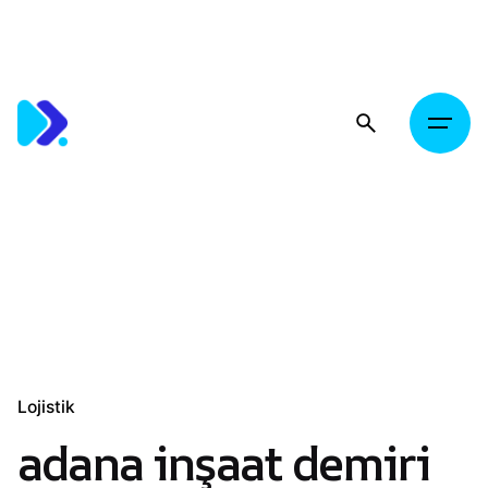
Skip
to
content
Lojistik
adana inşaat demiri