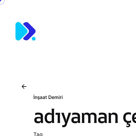
Skip
to
content
İnşaat Demiri
adıyaman çel
Tag