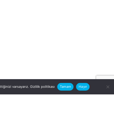
iğinizi varsayarız.
Gizlilik politikası
Tamam
Hayır