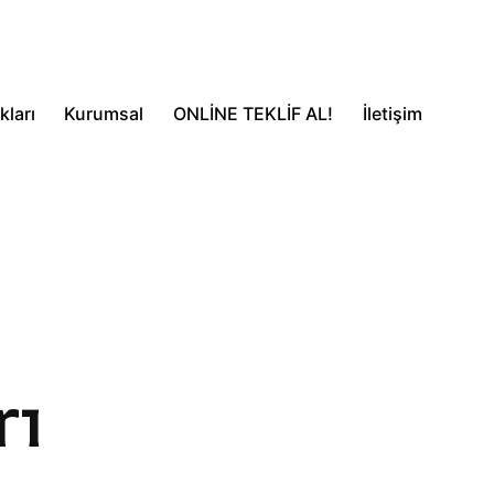
ları
Kurumsal
ONLİNE TEKLİF AL!
İletişim
rı