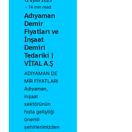
12 Eylül 2025
14 min read
Adıyaman
Demir
Fiyatları ve
İnşaat
Demiri
Tedariki |
VİTAL A.Ş
ADIYAMAN DE
MİR FİYATLARI
Adıyaman,
inşaat
sektörünün
hızla geliştiği
önemli
şehirlerimizden