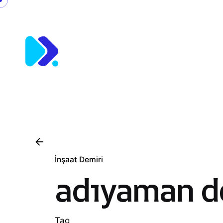
Skip
to
content
İnşaat Demiri
adıyaman de
Tag