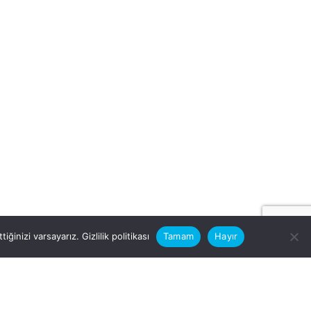
iğinizi varsayarız.
Gizlilik politikası
Tamam
Hayır