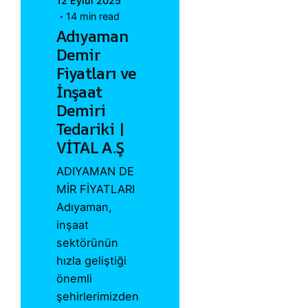
12 Eylül 2025
14 min read
Adıyaman
Demir
Fiyatları ve
İnşaat
Demiri
Tedariki |
VİTAL A.Ş
ADIYAMAN DE
MİR FİYATLARI
Adıyaman,
inşaat
sektörünün
hızla geliştiği
önemli
şehirlerimizden