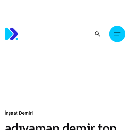
Skip
to
content
İnşaat Demiri
adıyaman demir ton