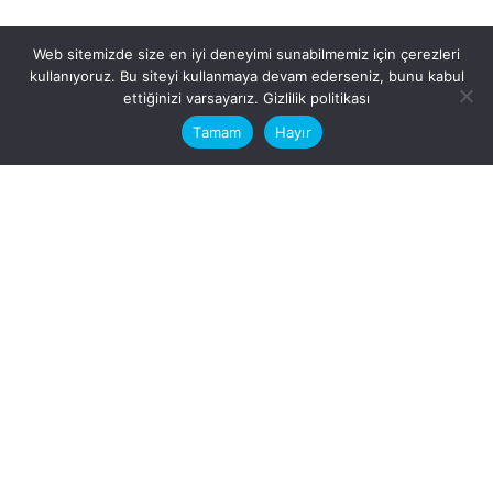
Web sitemizde size en iyi deneyimi sunabilmemiz için çerezleri
kullanıyoruz. Bu siteyi kullanmaya devam ederseniz, bunu kabul
This website stores cookies on your
ettiğinizi varsayarız.
Gizlilik politikası
computer.
Tamam
Hayır
Fb.
/
Ig.
dosya transfer
Hatay, İskenderun
VİTAL A.Ş
Karayılan, 5. Sk. no:1, 31217
İskenderun/Hatay
Türkiye