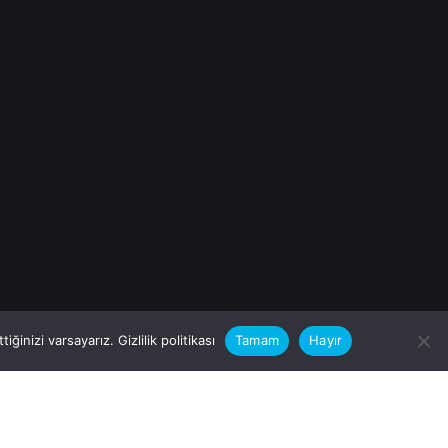
iğinizi varsayarız.
Gizlilik politikası
Tamam
Hayır