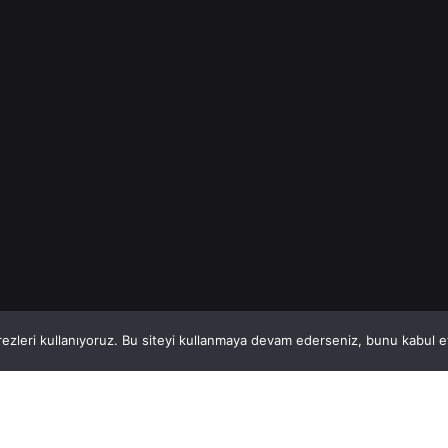
ve bireyler için
güncel demir...
İnşaat Demiri
Read More
1
This website stores cookies on your computer.
ezleri kullanıyoruz. Bu siteyi kullanmaya devam ederseniz, bunu kabul ett