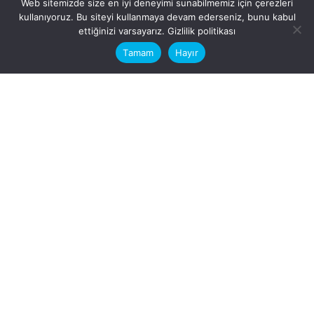
Web sitemizde size en iyi deneyimi sunabilmemiz için çerezleri
kullanıyoruz. Bu siteyi kullanmaya devam ederseniz, bunu kabul
This website stores cookies on your
ettiğinizi varsayarız.
Gizlilik politikası
computer.
Tamam
Hayır
Fb.
/
Ig.
dosya transfer
Hatay, İskenderun
VİTAL A.Ş
Karayılan, 5. Sk. no:1, 31217
İskenderun/Hatay
Türkiye
Sorular için