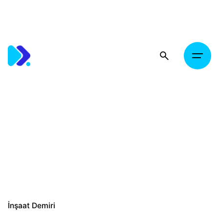
Skip
to
content
İnşaat Demiri