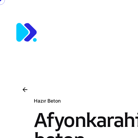
Skip
to
content
Hazır Beton
Afyonkarahi