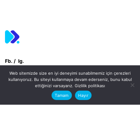
Fb.
/
Ig.
Web sitemizde size en iyi deneyimi sunabilmemiz için çerezleri
kullanıyoruz. Bu siteyi kullanmaya devam ederseniz, bunu kabul
dosya transfer
This website stores cookies on your
ettiğinizi varsayarız.
Gizlilik politikası
computer.
Tamam
Hayır
Hatay, İskenderun
VİTAL A.Ş
Karayılan, 5. Sk. no:1, 31217
İskenderun/Hatay
Türkiye