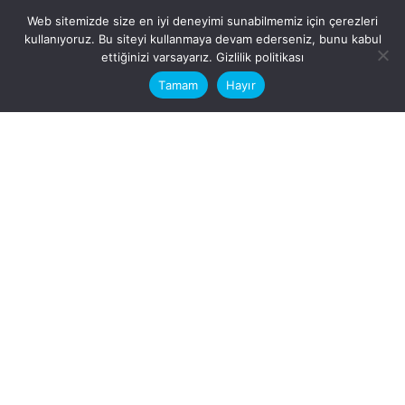
Web sitemizde size en iyi deneyimi sunabilmemiz için çerezleri
kullanıyoruz. Bu siteyi kullanmaya devam ederseniz, bunu kabul
This website stores cookies on your
ettiğinizi varsayarız.
Gizlilik politikası
computer.
Tamam
Hayır
Fb.
/
Ig.
dosya transfer
Hatay, İskenderun
VİTAL A.Ş
Karayılan, 5. Sk. no:1, 31217
İskenderun/Hatay
Türkiye
Sorular için