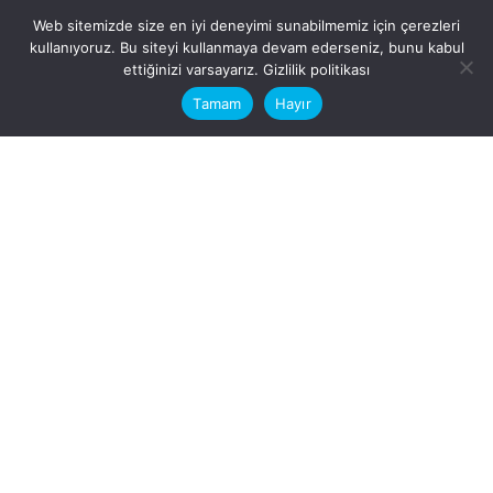
Web sitemizde size en iyi deneyimi sunabilmemiz için çerezleri
kullanıyoruz. Bu siteyi kullanmaya devam ederseniz, bunu kabul
This website stores cookies on your
ettiğinizi varsayarız.
Gizlilik politikası
computer.
Tamam
Hayır
Fb.
/
Ig.
dosya transfer
Hatay, İskenderun
VİTAL A.Ş
Karayılan, 5. Sk. no:1, 31217
İskenderun/Hatay
Türkiye
Sorular için