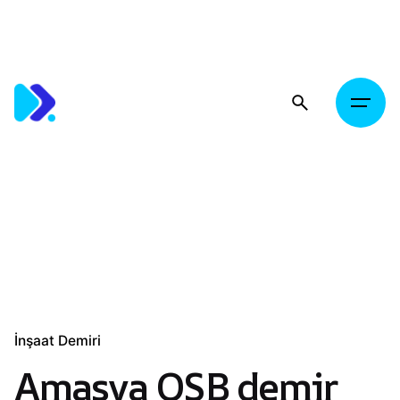
Skip
to
content
İnşaat Demiri
Amasya OSB demir