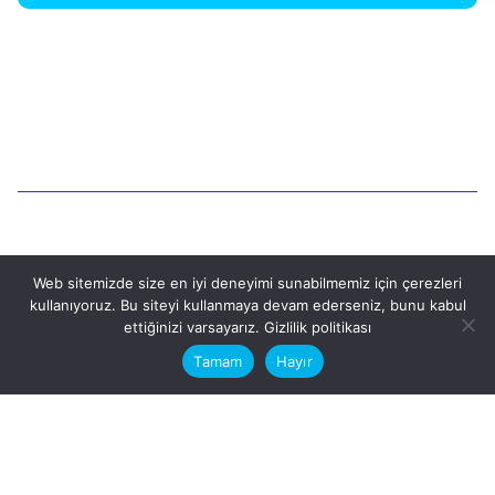
1
Ara
Web sitemizde size en iyi deneyimi sunabilmemiz için çerezleri
kullanıyoruz. Bu siteyi kullanmaya devam ederseniz, bunu kabul
This website stores cookies on your
Ara
ettiğinizi varsayarız.
Gizlilik politikası
computer.
Tamam
Hayır