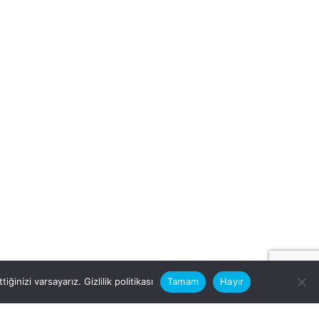
iğinizi varsayarız.
Gizlilik politikası
Tamam
Hayır