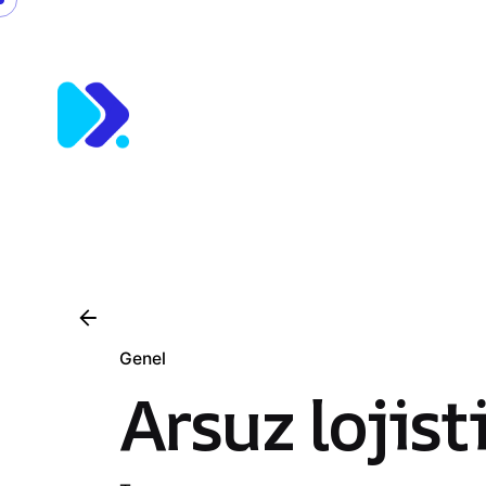
Skip
to
content
Genel
Arsuz lojist