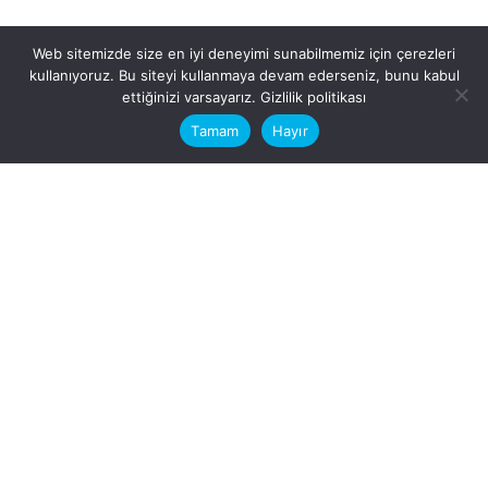
Web sitemizde size en iyi deneyimi sunabilmemiz için çerezleri
kullanıyoruz. Bu siteyi kullanmaya devam ederseniz, bunu kabul
This website stores cookies on your
ettiğinizi varsayarız.
Gizlilik politikası
computer.
Tamam
Hayır
Fb.
/
Ig.
dosya transfer
Hatay, İskenderun
VİTAL A.Ş
Karayılan, 5. Sk. no:1, 31217
İskenderun/Hatay
Türkiye