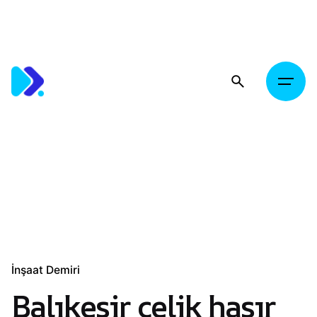
Skip
to
content
İnşaat Demiri
Balıkesir çelik hasır