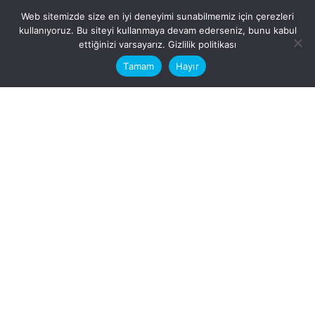
Web sitemizde size en iyi deneyimi sunabilmemiz için çerezleri
kullanıyoruz. Bu siteyi kullanmaya devam ederseniz, bunu kabul
This website stores cookies on your
ettiğinizi varsayarız.
Gizlilik politikası
computer.
Tamam
Hayır
Fb.
/
Ig.
dosya transfer
Hatay, İskenderun
VİTAL A.Ş
Karayılan, 5. Sk. no:1, 31217
İskenderun/Hatay
Türkiye
Sorular için