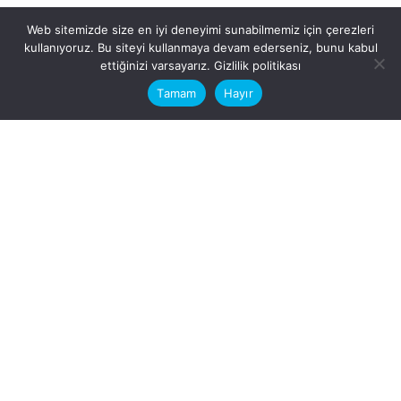
Web sitemizde size en iyi deneyimi sunabilmemiz için çerezleri
kullanıyoruz. Bu siteyi kullanmaya devam ederseniz, bunu kabul
This website stores cookies on your
ettiğinizi varsayarız.
Gizlilik politikası
computer.
Tamam
Hayır
Fb.
/
Ig.
dosya transfer
Hatay, İskenderun
VİTAL A.Ş
Karayılan, 5. Sk. no:1, 31217
İskenderun/Hatay
Türkiye
Sorular için