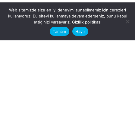
Web sitemizde size en iyi deneyimi sunabilmemiz için çerezleri
kullanıyoruz. Bu siteyi kullanmaya devam ederseniz, bunu kabul
This website stores cookies on your
ettiğinizi varsayarız.
Gizlilik politikası
computer.
Tamam
Hayır
Fb.
/
Ig.
dosya transfer
Hatay, İskenderun
VİTAL A.Ş
Karayılan, 5. Sk. no:1, 31217
İskenderun/Hatay
Türkiye
Sorular için