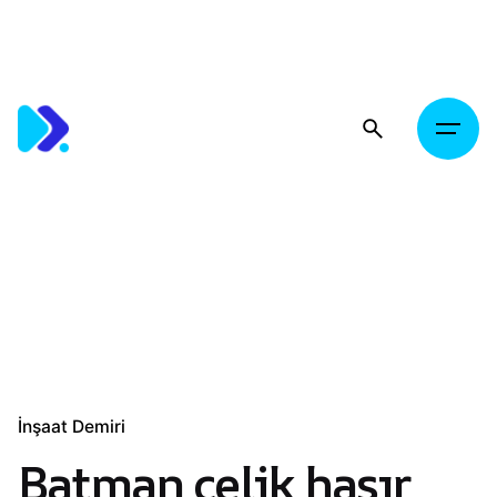
Skip
to
content
İnşaat Demiri
Batman çelik hasır