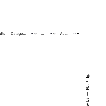
ults
Ig.
Fb.
Follow Us