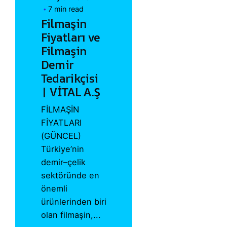
7 min read
Filmaşin
Fiyatları ve
Filmaşin
Demir
Tedarikçisi
| VİTAL A.Ş
FİLMAŞİN
FİYATLARI
(GÜNCEL)
Türkiye’nin
demir–çelik
sektöründe en
önemli
ürünlerinden biri
olan filmaşin,...