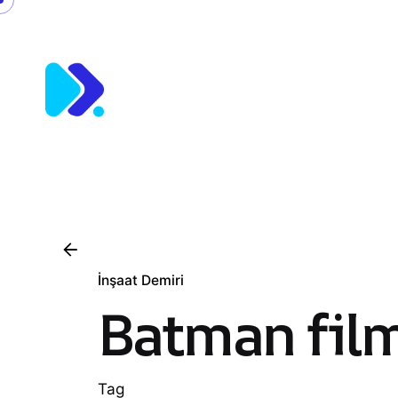
Skip
to
content
İnşaat Demiri
Batman film
Tag