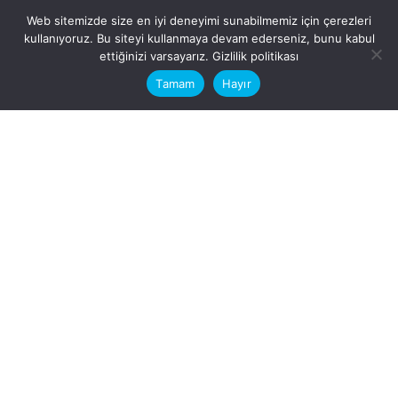
Web sitemizde size en iyi deneyimi sunabilmemiz için çerezleri
kullanıyoruz. Bu siteyi kullanmaya devam ederseniz, bunu kabul
This website stores cookies on your
ettiğinizi varsayarız.
Gizlilik politikası
computer.
Tamam
Hayır
Fb.
/
Ig.
dosya transfer
Hatay, İskenderun
VİTAL A.Ş
Karayılan, 5. Sk. no:1, 31217
İskenderun/Hatay
Türkiye
Sorular için