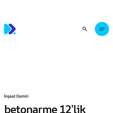
Skip
to
content
İnşaat Demiri
betonarme 12’lik