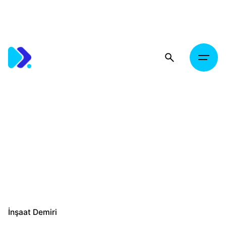
Skip
to
content
İnşaat Demiri