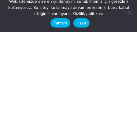
Web sitemizde size en iyi deneyimi sunabilmemiz için çerezleri
kullanıyoruz. Bu siteyi kullanmaya devam ederseniz, bunu kabul
This website stores cookies on your
ettiğinizi varsayarız.
Gizlilik politikası
computer.
Tamam
Hayır
Fb.
/
Ig.
dosya transfer
Hatay, İskenderun
VİTAL A.Ş
Karayılan, 5. Sk. no:1, 31217
İskenderun/Hatay
Türkiye
Sorular için