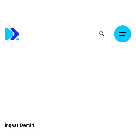
Skip
to
content
İnşaat Demiri