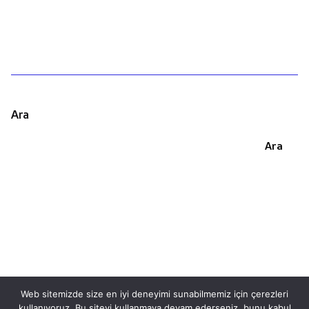
Ara
Ara
Web sitemizde size en iyi deneyimi sunabilmemiz için çerezleri
kullanıyoruz. Bu siteyi kullanmaya devam ederseniz, bunu kabul