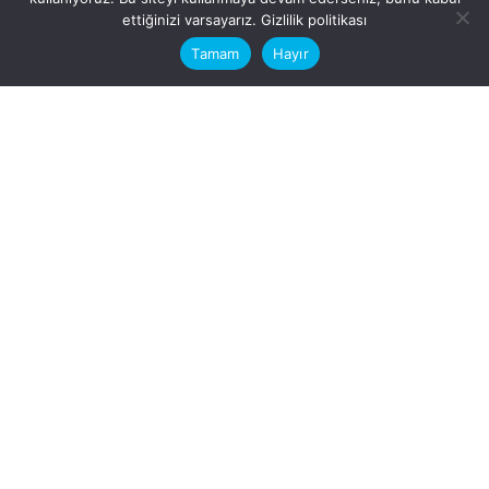
This website stores cookies on your
ettiğinizi varsayarız.
Gizlilik politikası
computer.
Tamam
Hayır
Fb.
/
Ig.
dosya transfer
Hatay, İskenderun
VİTAL A.Ş
Karayılan, 5. Sk. no:1, 31217
İskenderun/Hatay
Türkiye
Sorular için
Bizimle Çalışırmısınız?
info@vitalas.com.tr