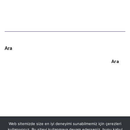
Ara
Ara
Web sitemizde size en iyi deneyimi sunabilmemiz için çerezleri
kullanıyoruz. Bu siteyi kullanmaya devam ederseniz, bunu kabul