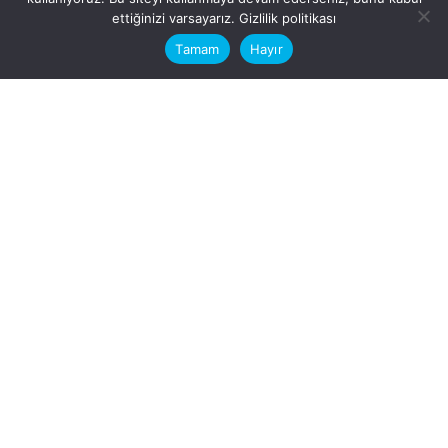
This website stores cookies on your
ettiğinizi varsayarız.
Gizlilik politikası
computer.
Tamam
Hayır
Fb.
/
Ig.
dosya transfer
Hatay, İskenderun
VİTAL A.Ş
Karayılan, 5. Sk. no:1, 31217
İskenderun/Hatay
Türkiye
Sorular için
Bizimle Çalışırmısınız?
info@vitalas.com.tr