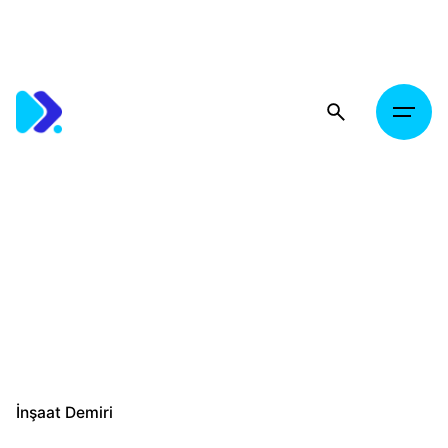
Skip
to
content
İnşaat Demiri