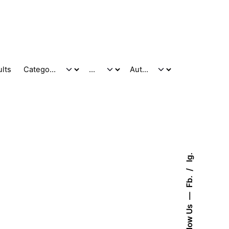
ults
Ig.
Fb.
Follow Us