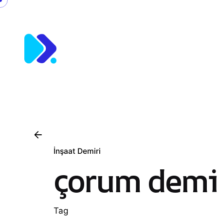
Skip
to
content
İnşaat Demiri
çorum demir
Tag