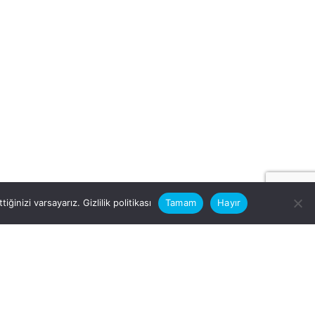
iğinizi varsayarız.
Gizlilik politikası
Tamam
Hayır
rular için