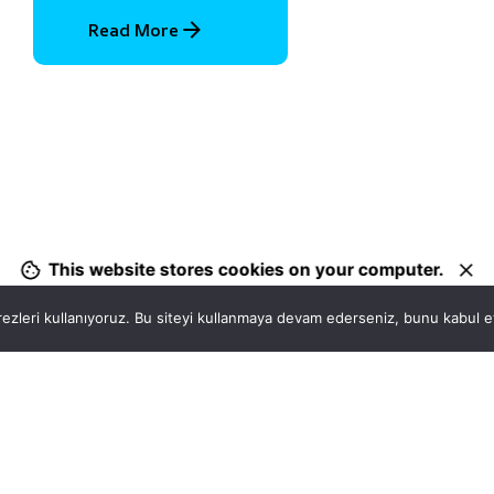
Read More
1
This website stores cookies on your computer.
ezleri kullanıyoruz. Bu siteyi kullanmaya devam ederseniz, bunu kabul ett
Hatay, İskenderun
So