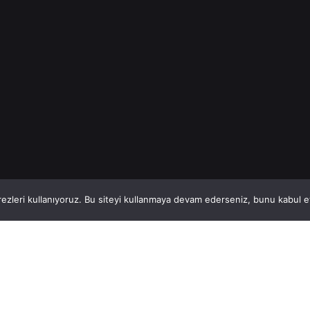
İnşaat Demiri
Read More
Read More
1
This website stores cookies on your computer.
ezleri kullanıyoruz. Bu siteyi kullanmaya devam ederseniz, bunu kabul ett