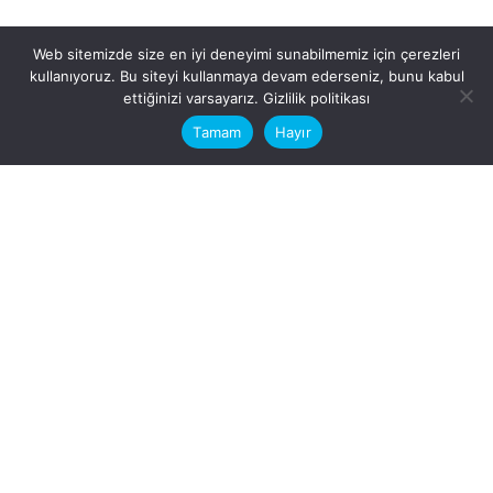
Web sitemizde size en iyi deneyimi sunabilmemiz için çerezleri
kullanıyoruz. Bu siteyi kullanmaya devam ederseniz, bunu kabul
This website stores cookies on your
ettiğinizi varsayarız.
Gizlilik politikası
computer.
Tamam
Hayır
Fb.
/
Ig.
dosya transfer
Hatay, İskenderun
VİTAL A.Ş
Karayılan, 5. Sk. no:1, 31217
İskenderun/Hatay
Türkiye