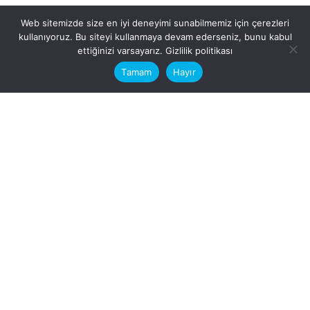
Web sitemizde size en iyi deneyimi sunabilmemiz için çerezleri
kullanıyoruz. Bu siteyi kullanmaya devam ederseniz, bunu kabul
This website stores cookies on your
ettiğinizi varsayarız.
Gizlilik politikası
computer.
Tamam
Hayır
Fb.
/
Ig.
dosya transfer
Hatay, İskenderun
VİTAL A.Ş
Karayılan, 5. Sk. no:1, 31217
İskenderun/Hatay
Türkiye
Sorular için