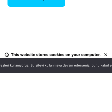
1
This website stores cookies on your computer.
ezleri kullanıyoruz. Bu siteyi kullanmaya devam ederseniz, bunu kabul ett
Hatay, İskenderun
So
VİTAL A.Ş
Bi