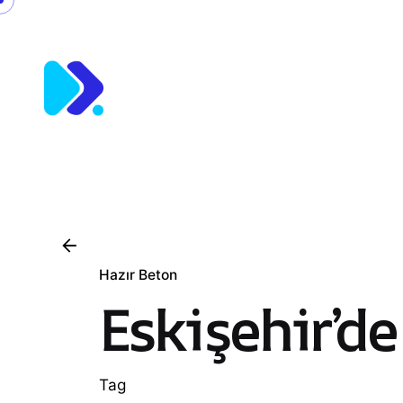
Skip
to
content
Hazır Beton
Eskişehir’de
Tag