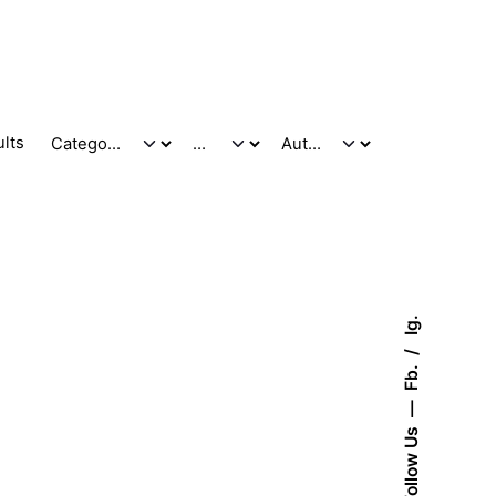
ults
Ig.
Fb.
Follow Us