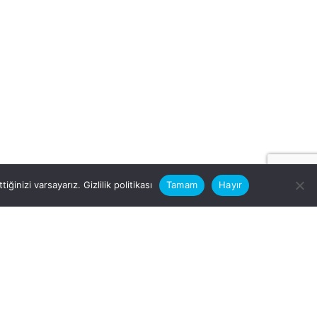
iğinizi varsayarız.
Gizlilik politikası
Tamam
Hayır
rular için
zimle Çalışırmısınız?