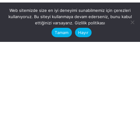
Web sitemizde size en iyi deneyimi sunabilmemiz için çerezleri
kullanıyoruz. Bu siteyi kullanmaya devam ederseniz, bunu kabul
This website stores cookies on your
ettiğinizi varsayarız.
Gizlilik politikası
computer.
Tamam
Hayır
Fb.
/
Ig.
dosya transfer
Hatay, İskenderun
VİTAL A.Ş
Karayılan, 5. Sk. no:1, 31217
İskenderun/Hatay
Türkiye
Sorular için