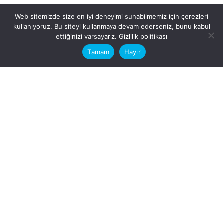
Web sitemizde size en iyi deneyimi sunabilmemiz için çerezleri
kullanıyoruz. Bu siteyi kullanmaya devam ederseniz, bunu kabul
This website stores cookies on your
ettiğinizi varsayarız.
Gizlilik politikası
computer.
Tamam
Hayır
Fb.
/
Ig.
dosya transfer
Hatay, İskenderun
VİTAL A.Ş
Karayılan, 5. Sk. no:1, 31217
İskenderun/Hatay
Türkiye
Sorular için