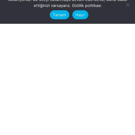
This website stores cookies on your
ettiğinizi varsayarız.
Gizlilik politikası
computer.
Tamam
Hayır
Fb.
/
Ig.
dosya transfer
Hatay, İskenderun
VİTAL A.Ş
Karayılan, 5. Sk. no:1, 31217
İskenderun/Hatay
Türkiye
Sorular için
Bizimle Çalışırmısınız?
info@vitalas.com.tr