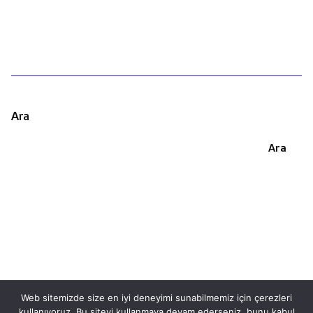
Ara
Ara
Web sitemizde size en iyi deneyimi sunabilmemiz için çerezleri
kullanıyoruz. Bu siteyi kullanmaya devam ederseniz, bunu kabul