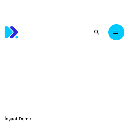
Skip
to
content
İnşaat Demiri