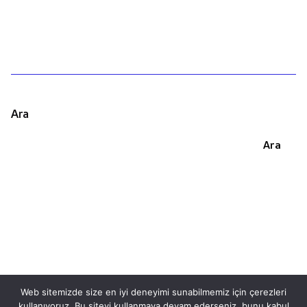
Ara
Ara
Web sitemizde size en iyi deneyimi sunabilmemiz için çerezleri
kullanıyoruz. Bu siteyi kullanmaya devam ederseniz, bunu kabul