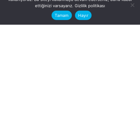
This website stores cookies on your
ettiğinizi varsayarız.
Gizlilik politikası
computer.
Tamam
Hayır
Fb.
/
Ig.
dosya transfer
Hatay, İskenderun
VİTAL A.Ş
Karayılan, 5. Sk. no:1, 31217
İskenderun/Hatay
Türkiye
Sorular için
Bizimle Çalışırmısınız?
info@vitalas.com.tr