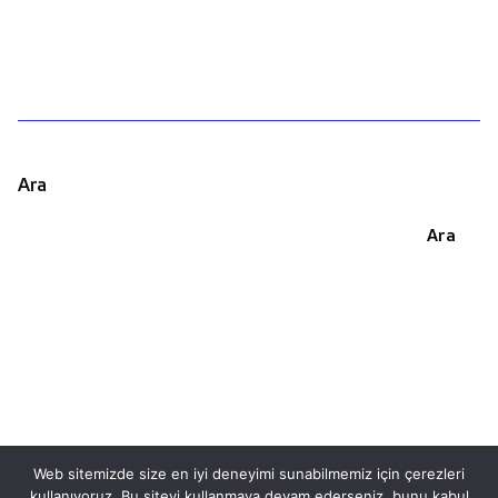
Ara
Ara
Web sitemizde size en iyi deneyimi sunabilmemiz için çerezleri
kullanıyoruz. Bu siteyi kullanmaya devam ederseniz, bunu kabul