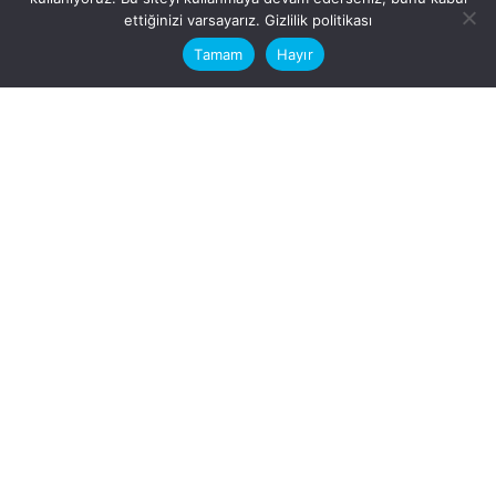
This website stores cookies on your
ettiğinizi varsayarız.
Gizlilik politikası
computer.
Tamam
Hayır
Fb.
/
Ig.
dosya transfer
Hatay, İskenderun
VİTAL A.Ş
Karayılan, 5. Sk. no:1, 31217
İskenderun/Hatay
Türkiye
Sorular için
Bizimle Çalışırmısınız?
info@vitalas.com.tr