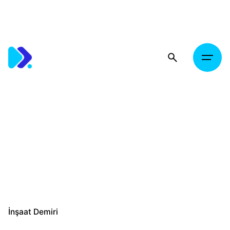
Skip
to
content
İnşaat Demiri