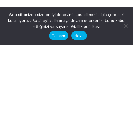
Web sitemizde size en iyi deneyimi sunabilmemiz için çerezleri
kullanıyoruz. Bu siteyi kullanmaya devam ederseniz, bunu kabul
This website stores cookies on your
ettiğinizi varsayarız.
Gizlilik politikası
computer.
Tamam
Hayır
Fb.
/
Ig.
dosya transfer
Hatay, İskenderun
VİTAL A.Ş
Karayılan, 5. Sk. no:1, 31217
İskenderun/Hatay
Türkiye