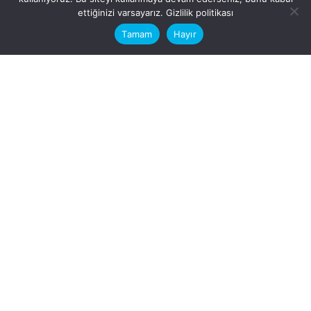
This website stores cookies on your
ettiğinizi varsayarız.
Gizlilik politikası
computer.
Tamam
Hayır
Fb.
/
Ig.
dosya transfer
Hatay, İskenderun
VİTAL A.Ş
Karayılan, 5. Sk. no:1, 31217
İskenderun/Hatay
Türkiye
Sorular için
Bizimle Çalışırmısınız?
info@vitalas.com.tr