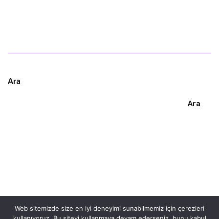
Ara
Ara
Web sitemizde size en iyi deneyimi sunabilmemiz için çerezleri
kullanıyoruz. Bu siteyi kullanmaya devam ederseniz, bunu kabul