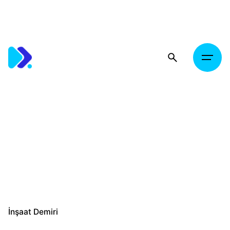
Skip
to
content
İnşaat Demiri