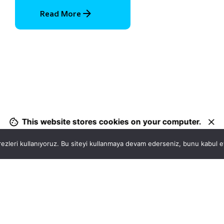
Read More
1
This website stores cookies on your computer.
ezleri kullanıyoruz. Bu siteyi kullanmaya devam ederseniz, bunu kabul ett
Hatay, İskenderun
So