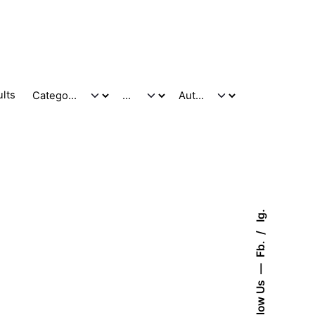
ults
Ig.
Fb.
Follow Us