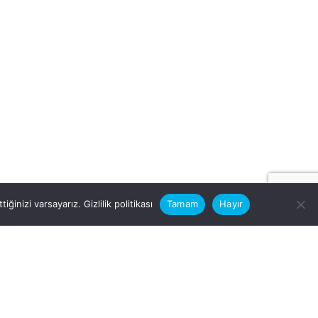
iğinizi varsayarız.
Gizlilik politikası
Tamam
Hayır
rular için