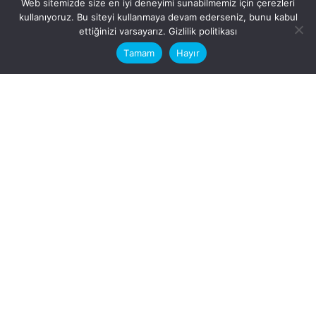
Web sitemizde size en iyi deneyimi sunabilmemiz için çerezleri
kullanıyoruz. Bu siteyi kullanmaya devam ederseniz, bunu kabul
This website stores cookies on your
ettiğinizi varsayarız.
Gizlilik politikası
computer.
Tamam
Hayır
Fb.
/
Ig.
dosya transfer
Hatay, İskenderun
VİTAL A.Ş
Karayılan, 5. Sk. no:1, 31217
İskenderun/Hatay
Türkiye
Sorular için