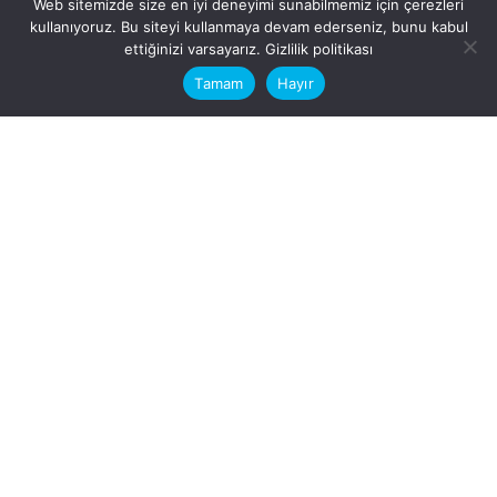
Web sitemizde size en iyi deneyimi sunabilmemiz için çerezleri
kullanıyoruz. Bu siteyi kullanmaya devam ederseniz, bunu kabul
This website stores cookies on your
ettiğinizi varsayarız.
Gizlilik politikası
computer.
Tamam
Hayır
Fb.
/
Ig.
dosya transfer
Hatay, İskenderun
VİTAL A.Ş
Karayılan, 5. Sk. no:1, 31217
İskenderun/Hatay
Türkiye
Sorular için